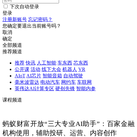
下次自动登录
登录
注册新账号
忘记密码？
您确定要退出当前账号吗？
取消
确定
全部频道
推荐频道
推荐
快讯
人工智能
车东西
芯东西
公开课
活动
线下大会
机器人
VR
AIoT
AI芯片
智能音箱
自动驾驶
毫米波雷达
电动汽车
网约车
车联网
英伟达AI计算专区
硬创先锋
智能内参
课程频道
蚂蚁财富开放“三大专业AI助手”：百家金融
机构使用，辅助投研、运营、内容创作