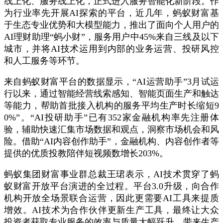
线上化、服务线上化，正式进入服务智能化新阶段。作
为行业率先开展AI探索的平台，近几年，蚂蚁财富基
于生态专业优势和大模型能力，推出了面向个人用户的
AI理财助理“蚂小财”，服务用户中45%来自三线及以下
城市，并将AI技术运用到内部的业务运营、投研风控
和人工服务等环节。
来自蚂蚁财富平台的数据显示，“AI运营助手”3月试运
行以来，通过智能经营线索感知、智能页面生产和触达
等能力，帮助首批接入机构的服务平均生产时长缩短9
0%”。“AI投研助手”已有352家金融机构率先注册体
验，辅助快速汇集市场数据和观点，洞察市场机会和风
险。借助“AI内容创作助手”，金融机构、内容创作者等
提供的优质投教陪伴短视频数增长203%。
蚂蚁集团财富事业群总裁王珺表示，AI技术贯穿了蚂
蚁财富开放平台演进的全过程。平台3.0升级，向合作
机构开放全场景联合运营，因此更需要AI工具来提质
增效。AI技术为合作伙伴更新生产工具，最终让大众
投资者获取专业服务的效率与质量大幅跃升，带来生产