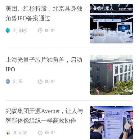
美团、红杉持股，北京具身独
角兽IPO备案通过
刘 俐杉
08-07
上海光量子芯片独角兽，启动
IPO
刘 煜
08-07
蚂蚁集团开源Avernet，让人与
智能体像组织一样高效协作
李 昕燃
08-07