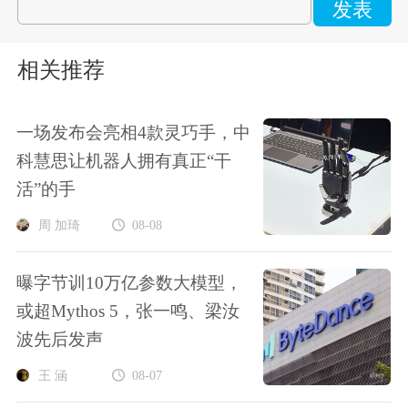
发表
相关推荐
一场发布会亮相4款灵巧手，中
科慧思让机器人拥有真正“干
活”的手
周 加琦
08-08
曝字节训10万亿参数大模型，
或超Mythos 5，张一鸣、梁汝
波先后发声
王 涵
08-07