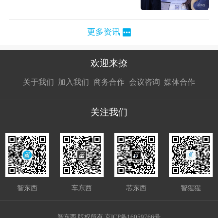
更多资讯
欢迎来撩
扫码加我直
扫码加我直
扫码加我直
关于我们
加入我们
商务合作
会议咨询
媒体合作
接扔简历
接开聊
接开聊
关注我们
智东西
车东西
芯东西
智猩猩
智东西 版权所有 京ICP备16059766号