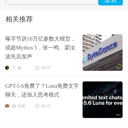
发表
相关推荐
曝字节训10万亿参数大模型，
或超Mythos 5，张一鸣、梁汝
波先后发声
王 涵
08-07
GPT-5.6免费了？Luna免费文字
聊天，还加入思考模式
杨 京丽
08-07