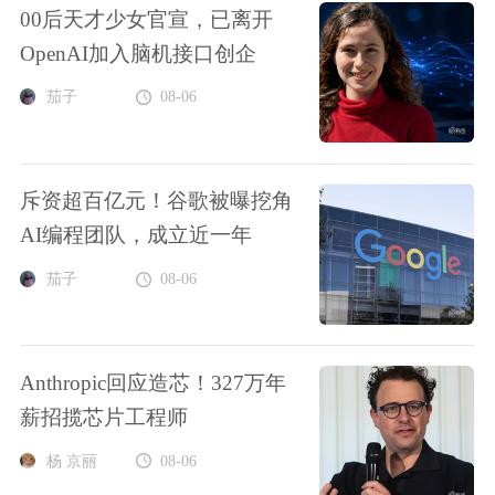
00后天才少女官宣，已离开
OpenAI加入脑机接口创企
茄子
08-06
斥资超百亿元！谷歌被曝挖角
AI编程团队，成立近一年
茄子
08-06
Anthropic回应造芯！327万年
薪招揽芯片工程师
杨 京丽
08-06