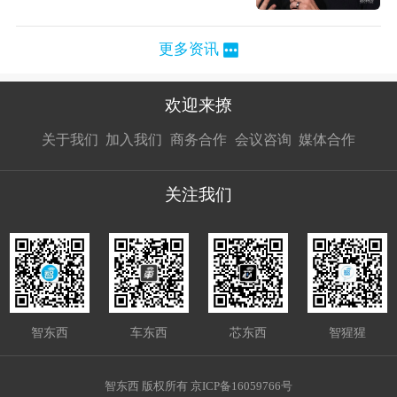
更多资讯
欢迎来撩
扫码加我直
扫码加我直
扫码加我直
关于我们
加入我们
商务合作
会议咨询
媒体合作
接扔简历
接开聊
接开聊
关注我们
智东西
车东西
芯东西
智猩猩
智东西 版权所有 京ICP备16059766号