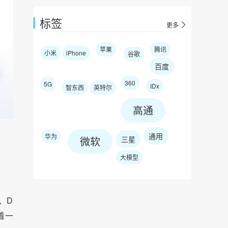
标签
更多
苹果
腾讯
小米
iPhone
谷歌
百度
360
5G
IDx
智东西
英特尔
高通
通用
华为
微软
三星
大模型
、D
着一