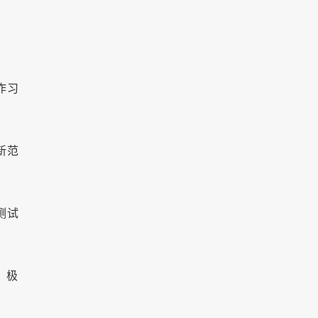
作习
新范
测试
，极