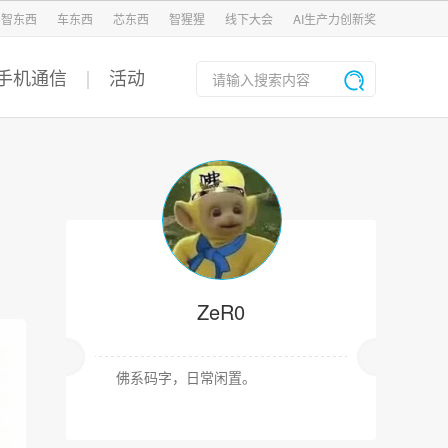
智东西
车东西
芯东西
智猩猩
线下大会
AI生产力创新奖
手机通信
活动
ZeR0
佛系码字，日常闲置。