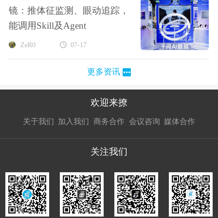
镜：推体征监测、眼动追踪，
能调用Skill及Agent
ZeR0
07-17
更多资讯
欢迎来撩
扫码加我直
扫码加我直
扫码加我直
关于我们
加入我们
商务合作
会议咨询
媒体合作
接扔简历
接开聊
接开聊
关注我们