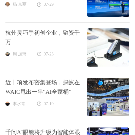
杨 京丽
07-29
杭州灵巧手初创企业，融资千
万
周 加琦
07-23
近十项发布密集登场，蚂蚁在
WAIC甩出一串“AI全家桶”
李水青
07-19
千问AI眼镜将升级为智能体眼