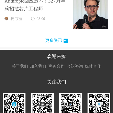
Anthropic回应造芯！327万年
薪招揽芯片工程师
杨 京丽
08-06
更多资讯
欢迎来撩
扫码加我直
扫码加我直
扫码加我直
关于我们
加入我们
商务合作
会议咨询
媒体合作
接扔简历
接开聊
接开聊
关注我们