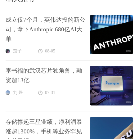
成立仅7个月，英伟达投的新公
司，拿下Anthropic 680亿AI大
单
茄子
08-05
李书福的武汉芯片独角兽，融
资超13亿
刘 煜
07-31
存储撑起三星业绩，净利润暴
涨超1300%，手机等业务罕见