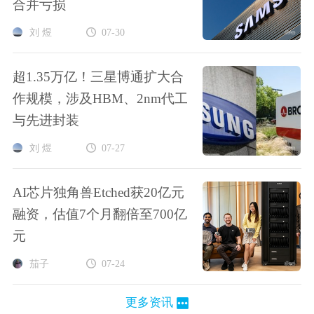
合并亏损
刘 煜
07-30
超1.35万亿！三星博通扩大合
作规模，涉及HBM、2nm代工
与先进封装
刘 煜
07-27
AI芯片独角兽Etched获20亿元
融资，估值7个月翻倍至700亿
元
茄子
07-24
更多资讯