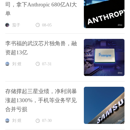
司，拿下Anthropic 680亿AI大
单
茄子
08-05
李书福的武汉芯片独角兽，融
资超13亿
刘 煜
07-31
存储撑起三星业绩，净利润暴
涨超1300%，手机等业务罕见
合并亏损
刘 煜
07-30