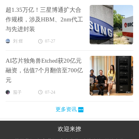
超1.35万亿！三星博通扩大合
作规模，涉及HBM、2nm代工
与先进封装
刘 煜
07-27
AI芯片独角兽Etched获20亿元
融资，估值7个月翻倍至700亿
元
茄子
07-24
更多资讯
欢迎来撩
扫码加我直
扫码加我直
扫码加我直