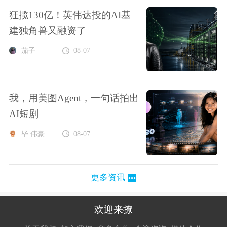
狂揽130亿！英伟达投的AI基
建独角兽又融资了
茄子
08-07
我，用美图Agent，一句话拍出
AI短剧
毕 伟豪
08-07
更多资讯
欢迎来撩
扫码加我直
扫码加我直
扫码加我直