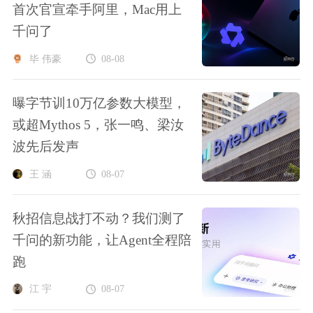
首次官宣牵手阿里，Mac用上
千问了
毕 伟豪
08-08
曝字节训10万亿参数大模型，
或超Mythos 5，张一鸣、梁汝
波先后发声
王 涵
08-07
秋招信息战打不动？我们测了
千问的新功能，让Agent全程陪
跑
江 宇
08-07