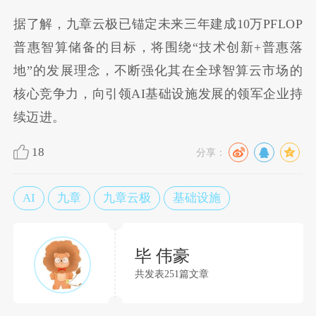
据了解，九章云极已锚定未来三年建成10万PFLOP
普惠智算储备的目标，将围绕“技术创新+普惠落
地”的发展理念，不断强化其在全球智算云市场的
核心竞争力，向引领AI基础设施发展的领军企业持
续迈进。
18
分享：
AI
九章
九章云极
基础设施
毕 伟豪
共发表251篇文章