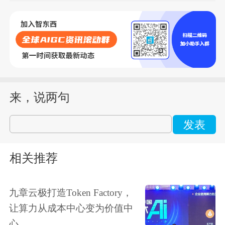
来，说两句
发表
相关推荐
九章云极打造Token Factory，
让算力从成本中心变为价值中
心