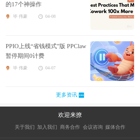
的17个神操作
毕 伟豪
04-08
PPIO上线“省钱模式”版 PPClaw
暂停期间0计费
毕 伟豪
04-07
更多资讯
欢迎来撩
扫码加我直
扫码加我直
扫码加我直
关于我们
加入我们
商务合作
会议咨询
媒体合作
接扔简历
接开聊
接开聊