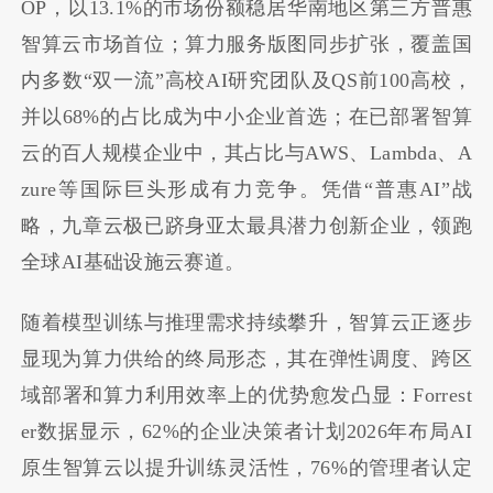
OP，以13.1%的市场份额稳居华南地区第三方普惠
智算云市场首位；算力服务版图同步扩张，覆盖国
内多数“双一流”高校AI研究团队及QS前100高校，
并以68%的占比成为中小企业首选；在已部署智算
云的百人规模企业中，其占比与AWS、Lambda、A
zure等国际巨头形成有力竞争。凭借“普惠AI”战
略，九章云极已跻身亚太最具潜力创新企业，领跑
全球AI基础设施云赛道。
随着模型训练与推理需求持续攀升，智算云正逐步
显现为算力供给的终局形态，其在弹性调度、跨区
域部署和算力利用效率上的优势愈发凸显：Forrest
er数据显示，62%的企业决策者计划2026年布局AI
原生智算云以提升训练灵活性，76%的管理者认定