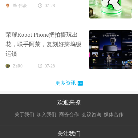
毕 伟豪
07-28
荣耀Robot Phone把拍摄玩出
花，联手阿莱，复刻好莱坞级
运镜
ZeR0
07-28
更多资讯
欢迎来撩
扫码加我直
扫码加我直
扫码加我直
关于我们
加入我们
商务合作
会议咨询
媒体合作
接扔简历
接开聊
接开聊
关注我们