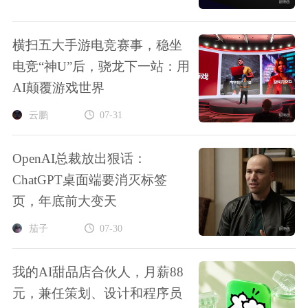
横扫五大手游电竞赛事，稳坐
电竞“神U”后，骁龙下一站：用
AI颠覆游戏世界
云鹏
07-31
OpenAI总裁放出狠话：
ChatGPT桌面端要消灭标签
页，年底前大变天
茄子
07-30
我的AI甜品店合伙人，月薪88
元，兼任策划、设计和程序员