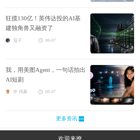
狂揽130亿！英伟达投的AI基
建独角兽又融资了
茄子
08-07
我，用美图Agent，一句话拍出
AI短剧
毕 伟豪
08-07
更多资讯
欢迎来撩