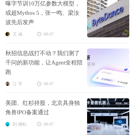
曝字节训10万亿参数大模型，
或超Mythos 5，张一鸣、梁汝
波先后发声
王 涵
08-07
秋招信息战打不动？我们测了
千问的新功能，让Agent全程陪
跑
江 宇
08-07
美团、红杉持股，北京具身独
角兽IPO备案通过
刘 俐杉
08-07