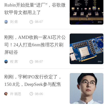
Rubin开始批量“进厂”，谷歌微
软甲骨文都用上了
刘 煜
08-07
刚刚，AMD收购一家AI芯片公
司！24人打造6nm推理芯片刷
屏硅谷
程 茜
08-07
刚刚，宇树IPO发行价定了，
150.8元，DeepSeek参与配售
许 丽思
08-06