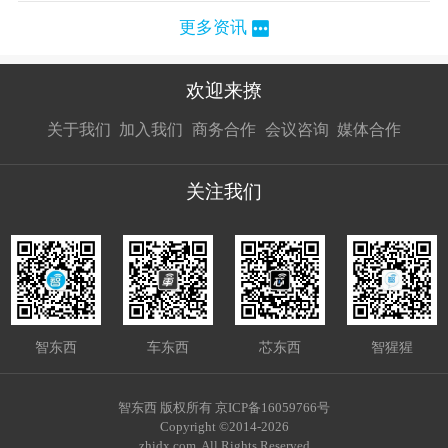
更多资讯
欢迎来撩
扫码加我直
扫码加我直
扫码加我直
关于我们
加入我们
商务合作
会议咨询
媒体合作
接扔简历
接开聊
接开聊
关注我们
智东西
车东西
芯东西
智猩猩
智东西 版权所有 京ICP备16059766号
Copyright ©2014-2026
zhidx.com. All Rights Reserved