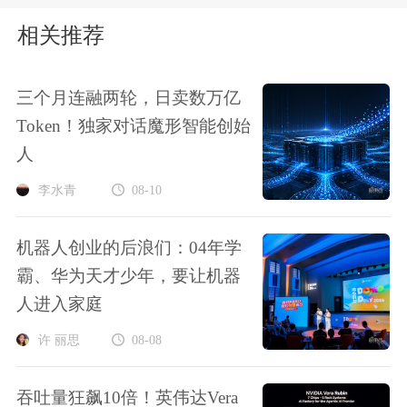
相关推荐
三个月连融两轮，日卖数万亿
Token！独家对话魔形智能创始
人
李水青
08-10
机器人创业的后浪们：04年学
霸、华为天才少年，要让机器
人进入家庭
许 丽思
08-08
吞吐量狂飙10倍！英伟达Vera