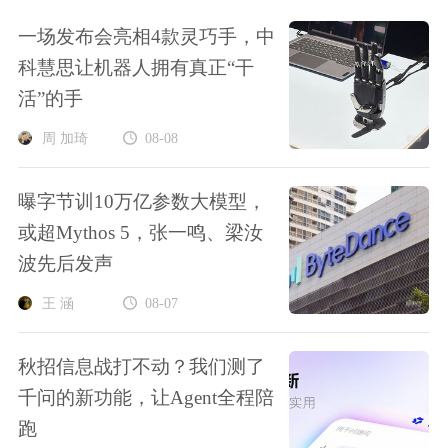
一场发布会亮相4款灵巧手，中
科慧思让机器人拥有真正“干
活”的手
周 加琦
08-08
曝字节训10万亿参数大模型，
或超Mythos 5，张一鸣、梁汝
波先后发声
王 涵
08-07
秋招信息战打不动？我们测了
千问的新功能，让Agent全程陪
跑