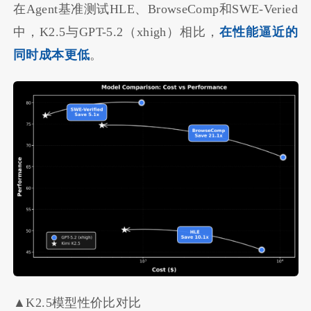
在Agent基准测试HLE、BrowseComp和SWE-Veried
中，K2.5与GPT-5.2（xhigh）相比，
在性能逼近的
同时成本更低
。
▲K2.5模型性价比对比