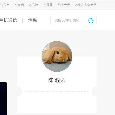
智东西
车东西
芯东西
智猩猩
线下大会
AI生产力创新奖
手机通信
活动
陈 骏达