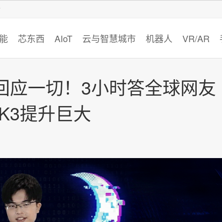
智猩猩
能
芯东西
AIoT
云与智慧城市
机器人
VR/AR
回应一切！3小时答全球网友
 K3提升巨大