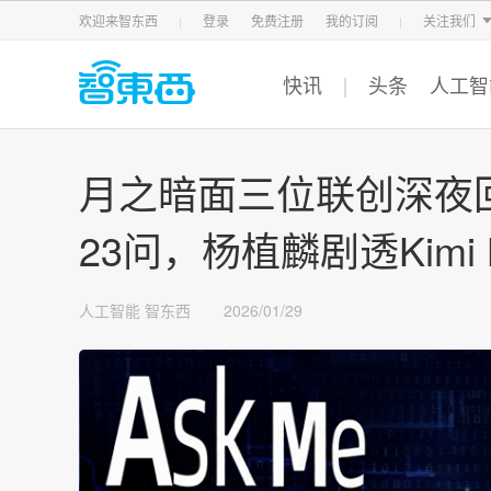
智东西
车东西
芯东西
欢迎来智东西
登录
免费注册
我的订阅
关注我们
快讯
头条
人工智
月之暗面三位联创深夜
23问，杨植麟剧透Kimi
人工智能
智东西
2026/01/29