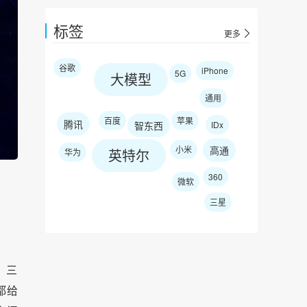
标签
更多
谷歌
iPhone
5G
大模型
通用
百度
苹果
腾讯
智东西
IDx
小米
高通
英特尔
华为
360
微软
三星
。三
都给