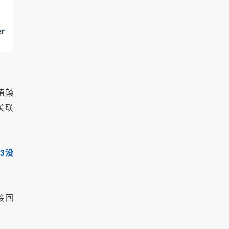
植麟
关联
K3没
接回