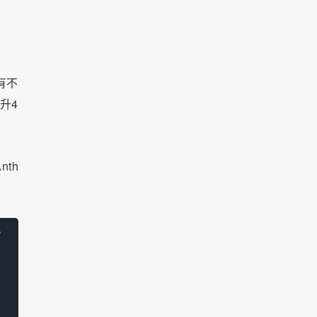
有不
升4
nth