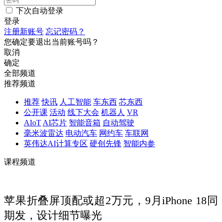
下次自动登录
登录
注册新账号
忘记密码？
您确定要退出当前账号吗？
取消
确定
全部频道
推荐频道
推荐
快讯
人工智能
车东西
芯东西
公开课
活动
线下大会
机器人
VR
AIoT
AI芯片
智能音箱
自动驾驶
毫米波雷达
电动汽车
网约车
车联网
英伟达AI计算专区
硬创先锋
智能内参
课程频道
苹果折叠屏顶配或超2万元，9月iPhone 18同
期发，设计细节曝光