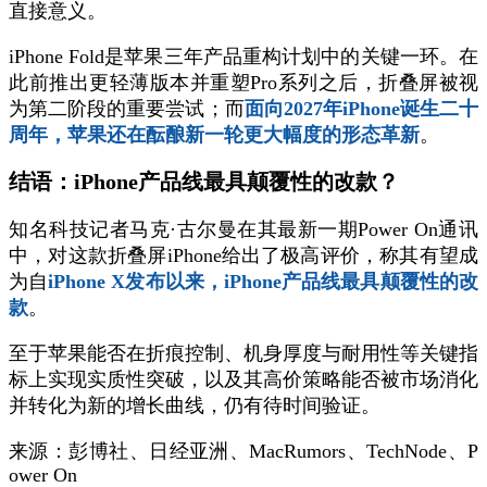
直接意义。
iPhone Fold是苹果三年产品重构计划中的关键一环。在
此前推出更轻薄版本并重塑Pro系列之后，折叠屏被视
为第二阶段的重要尝试；而
面向2027年iPhone诞生二十
周年，苹果还在酝酿新一轮更大幅度的形态革新
。
结语：
iPhone产品线最具颠覆性的改款
？
知名科技记者马克·古尔曼在其最新一期Power On通讯
中，对这款折叠屏iPhone给出了极高评价，称其有望成
为自
iPhone X发布以来，iPhone产品线最具颠覆性的改
款
。
至于苹果能否在折痕控制、机身厚度与耐用性等关键指
标上实现实质性突破，以及其高价策略能否被市场消化
并转化为新的增长曲线，仍有待时间验证。
来源：彭博社、日经亚洲、MacRumors、TechNode、P
ower On