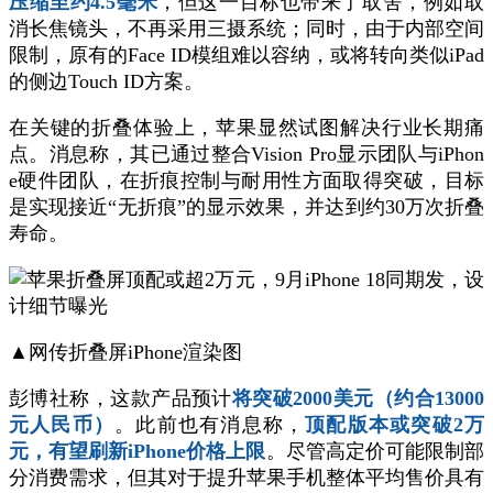
压缩至约4.5毫米
，但这一目标也带来了取舍，例如取
消长焦镜头，不再采用三摄系统；同时，由于内部空间
限制，原有的Face ID模组难以容纳，或将转向类似iPad
的侧边Touch ID方案。
在关键的折叠体验上，苹果显然试图解决行业长期痛
点。消息称，其已通过整合Vision Pro显示团队与iPhon
e硬件团队，在折痕控制与耐用性方面取得突破，目标
是实现接近“无折痕”的显示效果，并达到约30万次折叠
寿命。
▲网传折叠屏iPhone渲染图
彭博社称，这款产品预计
将突破2000美元（约合13000
元人民币）
。此前也有消息称，
顶配版本或突破2万
元，有望刷新iPhone价格上限
。尽管高定价可能限制部
分消费需求，但其对于提升苹果手机整体平均售价具有