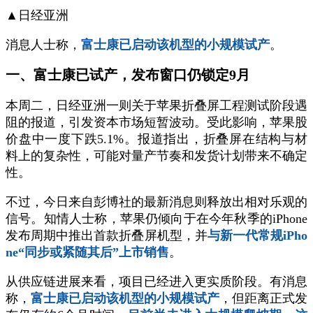
▲日经亚洲
消息人士称，
富士康已启动该机型的小规模试产
。
一、富士康已试产，发布窗口仍锁定9月
本周二，日经亚洲一则关于苹果折叠屏工程测试阶段遇
阻的报道，引发资本市场短暂波动。受此影响，苹果股
价盘中一度下跌5.1%。报道指出，折叠屏在结构与材
料上的复杂性，可能对量产节奏和发货计划带来不确定
性。
不过，今日来自彭博社的最新消息则释放出相对乐观的
信号。知情人士称，苹果仍倾向于在今年秋季的iPhone
发布周期中推出首款折叠屏机型，并
与新一代常规iPho
ne“同步或紧随其后”上市销售
。
从供应链进展来看，项目已经进入更实质阶段。有消息
称，
富士康已启动该机型的小规模试产
，但距离正式发