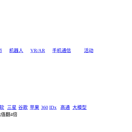
市
机器人
VR/AR
手机通信
活动
软
三星
谷歌
苹果
360
IDx
高通
大模型
估值翻4倍