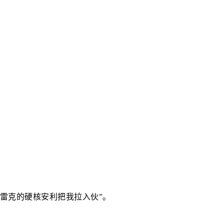
是特沃雷克的硬核安利把我拉入伙”。