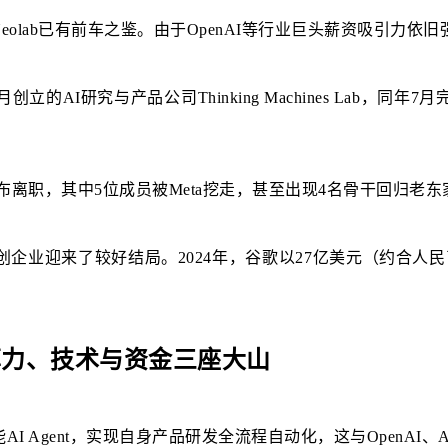
olab已有前车之鉴。由于OpenAI等行业巨头薪资吸引力依
5年2月创立的AI研究与产品公司Thinking Machines Lab
员公开宣布离职，其中5位成员被Meta挖走，甚至出现4名骨干回归老东
迎来了较好结局。2024年，谷歌以27亿美元（约合人民币183.
算力、技术与资金三座大山
智能AI Agent，实现自身产品研发全流程自动化，这与OpenAI、