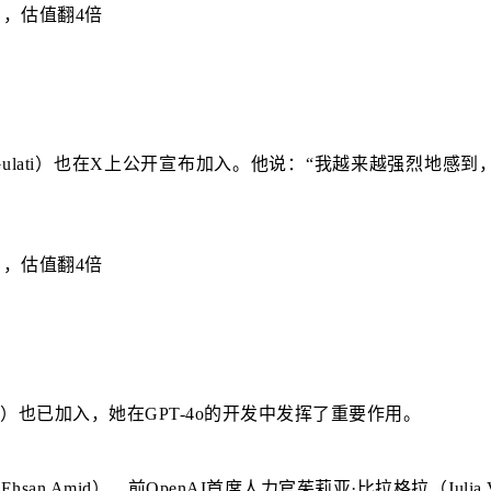
）
ol Gulati）也在X上公开宣布加入。他说：“我越来越强
）
ang）也已加入，她在GPT-4o的开发中发挥了重要作用。
 Amid）、前OpenAI首席人力官茱莉亚·比拉格拉（Julia Vil