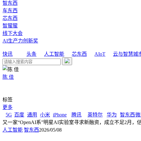
智东西
车东西
芯东西
智猩猩
线下大会
AI生产力创新奖
快讯
头条
人工智能
芯东西
AIoT
云与智慧城
陈 佳
标签
更多
5G
百度
通用
小米
iPhone
腾讯
英特尔
华为
智东西
微
又一家“OpenAI系”明星AI实验室寻求新融资，成立不足2月，
人工智能
智东西
2026/05/08