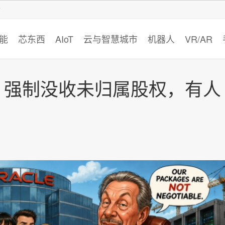
智猩猩
能
芯东西
AIoT
云与智慧城市
机器人
VR/AR
，强制没收未归属股权，有人