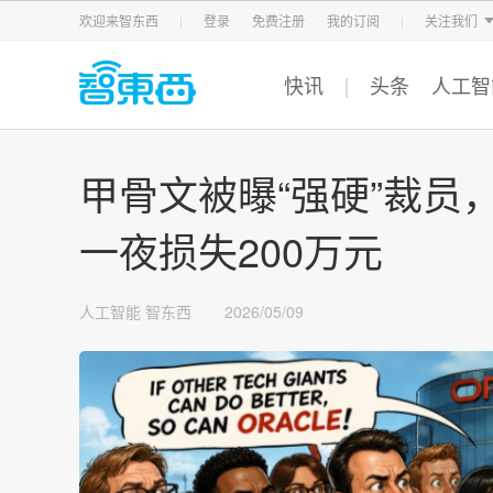
智东西
车东西
芯东西
欢迎来智东西
登录
免费注册
我的订阅
关注我们
快讯
头条
人工智
甲骨文被曝“强硬”裁员
一夜损失200万元
人工智能
智东西
2026/05/09