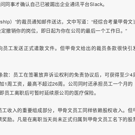
问同事才确认自己已被踢出企业通讯平台Slack。
dership）”的裁员通知邮件送达，文中写道：“经综合考量甲骨文
定撤销你的岗位，即日起为你在公司的最后一个工作日。”
gn向员工发送正式遣散文件。但甲骨文给出的裁员条款很快引
条款：员工在签署放弃诉讼权利的免责协议后，可获得至少4
加1周工资，最高不超过26周。公司同时还承担员工一个月的
，即员工离职后可暂时延续原公司的医疗保险。
员工收入的重要组成部分，甲骨文员工同样依赖股权收入。但
票奖励。凡是在离职当天尚未正式归属到甲骨文员工名下的股