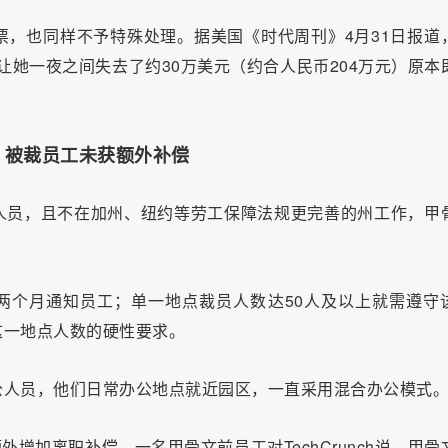
，也同样不予特殊处理。据美国《时代周刊》4月31日报道
员让她一夜之间失去了约30万美元（约合人民币204万元）原本
，被裁员工未获额外补偿
人员，且不在加州、纽约等劳工保障法规更完善的州工作，甲
提前两个月通知员工；单一地点裁员人数达50人及以上就需遵守
这一地点人数的硬性要求。
公人员，他们日常办公地点就近园区，一直采用混合办公模式
外增加离职补偿。一名甲骨文前员工对TechCrunch说，甲骨