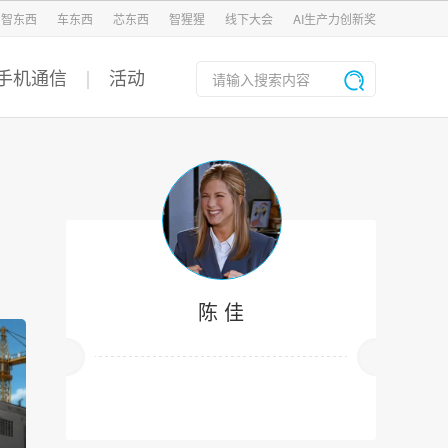
智东西
车东西
芯东西
智猩猩
线下大会
AI生产力创新奖
手机通信
活动
陈 佳