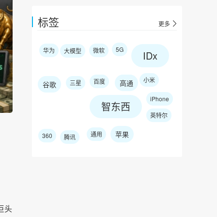
标签
更多
5G
华为
微软
大模型
IDx
小米
百度
高通
三星
谷歌
iPhone
智东西
英特尔
苹果
通用
360
腾讯
巨头