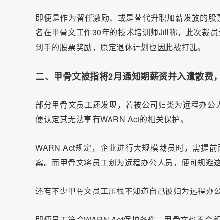
即便是作为留任激励、或是替代升职加薪发放的股票
名在甲骨文工作30年的技术培训师Jill称，此次裁
到手的股票奖励，原定退休计划也因此被打乱。
二、甲骨文被指将2月通知期薪资并入遣散费
部分甲骨文员工还发现，若被公司归类为远程办公
便认定其无法享有WARN Act的相关保护。
WARN Act规定，企业进行大规模裁员时，需
案。而甲骨文将员工划为远程办公人员，便可规避
还有不少甲骨文员工压根不知道自己被归为远程办
即便员工符合WARN Act保护条件，甲骨文也不会额