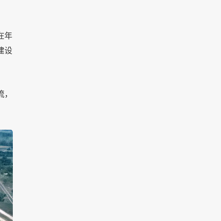
在年
建设
流，