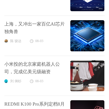
上海，又冲出一家百亿AI芯片
独角兽
陈 骏达
08-03
小米投的北京家庭机器人公
司，完成亿美元级融资
刘 俐杉
08-03
REDMI K100 Pro系列定档8月