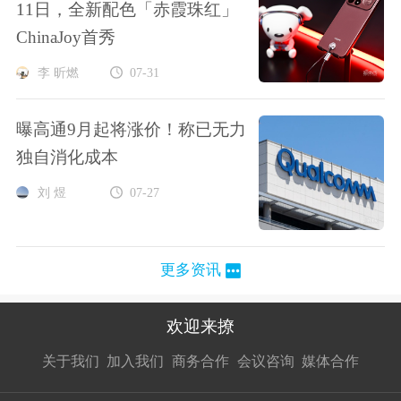
11日，全新配色「赤霞珠红」
ChinaJoy首秀
李 昕燃
07-31
曝高通9月起将涨价！称已无力
独自消化成本
刘 煜
07-27
更多资讯
欢迎来撩
扫码加我直
扫码加我直
扫码加我直
关于我们
加入我们
商务合作
会议咨询
媒体合作
接扔简历
接开聊
接开聊