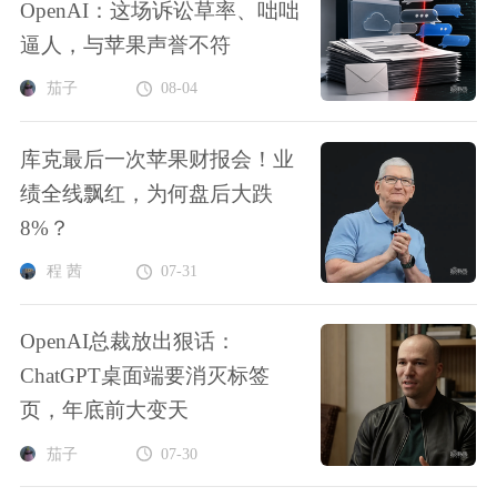
OpenAI：这场诉讼草率、咄咄
逼人，与苹果声誉不符
茄子
08-04
库克最后一次苹果财报会！业
绩全线飘红，为何盘后大跌
8%？
程 茜
07-31
OpenAI总裁放出狠话：
ChatGPT桌面端要消灭标签
页，年底前大变天
茄子
07-30