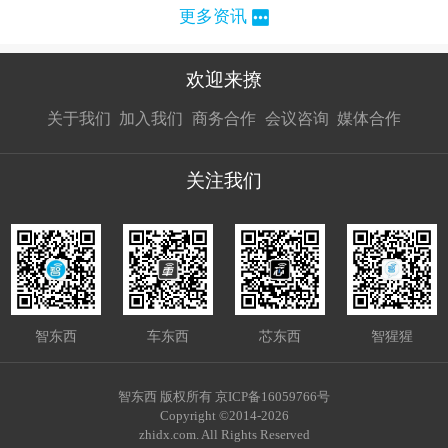
更多资讯
欢迎来撩
扫码加我直
扫码加我直
扫码加我直
关于我们
加入我们
商务合作
会议咨询
媒体合作
接扔简历
接开聊
接开聊
关注我们
智东西
车东西
芯东西
智猩猩
智东西 版权所有 京ICP备16059766号
Copyright ©2014-2026
zhidx.com. All Rights Reserved