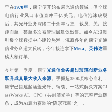
早在
1970年
，康宁便开始布局光通信领域，借全球
电信行业风口市值直冲千亿美元。电信泡沫破裂
后，其光纤业务深陷二十余年亏损，裁员、关厂接
踵而至，甚至多次被管理层建议出售。如今AI浪潮
引爆全球数据中心建设热潮，沉寂多年的康宁光通
信业务命运大反转，今年接连拿下
Meta、英伟达
重
磅大额订单。
今年第一季度，康宁
光通信业务超过玻璃创新业务
跃升成其最大收入来源
。手握超3500项核心专利，
康宁已搭建起涵盖光纤、铜缆、一站式解决方案Gl
assWorks AI、CPO（共封装光学）等的完整产业链
条，成为AI算力赛道的“隐形冠军”之一。