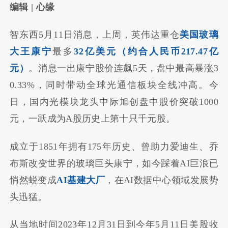
编辑 | 心缘
智东西5月11日消息，上周，英伟达重仓
美国玻璃
大王康宁
最多
32亿美元（约合人民币217.47亿
元）
。消息一出康宁股价连飙5天，盘中最高暴涨3
0.33%，同时带动全球光通信板块全线冲高。今
日，国内光模块龙头中际旭创盘中股价突破1000
元，一跃成为A股历史上第十只千元股‌。
成立于1851年拥有175年历史、曾助力爱迪生、乔
布斯改变世界的玻璃巨头康宁，如今踩着AI巨浪已
悄然蜕变成
AI基建大厂
，在AI数据中心领域发展势
头迅猛。
从当地时间2023年12月31日到今年5月11日美股收