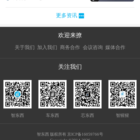
更多资讯
欢迎来撩
扫码加我直
扫码加我直
扫码加我直
关于我们
加入我们
商务合作
会议咨询
媒体合作
接扔简历
接开聊
接开聊
关注我们
智东西
车东西
芯东西
智猩猩
智东西 版权所有 京ICP备16059766号