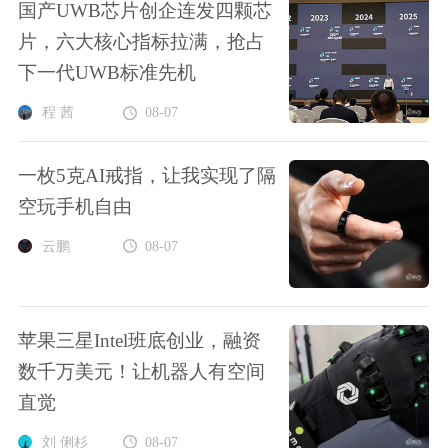
国产UWB芯片创企连发四颗芯
片，六大核心指标拉满，抢占
下一代UWB标准先机
程 茜
08-07
一枚5克AI戒指，让我实现了隔
空玩手机自由
云鹏
08-07
苹果三星Intel班底创业，融资
数千万美元！让机器人有空间
直觉
刘 俐杉
08-07