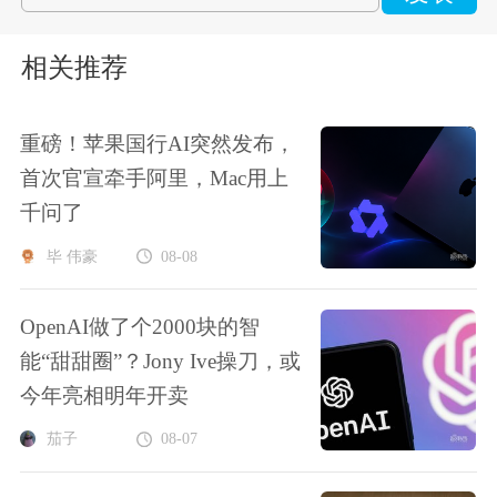
相关推荐
重磅！苹果国行AI突然发布，
首次官宣牵手阿里，Mac用上
千问了
毕 伟豪
08-08
OpenAI做了个2000块的智
能“甜甜圈”？Jony Ive操刀，或
今年亮相明年开卖
茄子
08-07