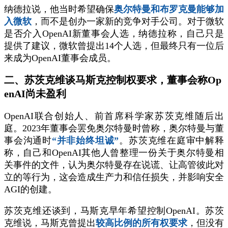
纳德拉说，他当时希望确保
奥尔特曼和布罗克曼能够加
入微软
，而不是创办一家新的竞争对手公司。对于微软
是否介入OpenAI新董事会人选，纳德拉称，自己只是
提供了建议，微软曾提出14个人选，但最终只有一位后
来成为OpenAI董事会成员。
二、苏茨克维谈马斯克控制权要求，董事会称Op
enAI尚未盈利
OpenAI联合创始人、前首席科学家苏茨克维随后出
庭。2023年董事会罢免奥尔特曼时曾称，奥尔特曼与董
事会沟通时
“并非始终坦诚”
。苏茨克维在庭审中解释
称，自己和OpenAI其他人曾整理一份关于奥尔特曼相
关事件的文件，认为奥尔特曼存在说谎、让高管彼此对
立的等行为，这会造成生产力和信任损失，并影响安全
AGI的创建。
苏茨克维还谈到，马斯克早年希望控制OpenAI。苏茨
克维说，马斯克曾提出
较高比例的所有权要求
，但没有