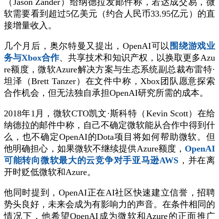
（Jason Zander）给纳德拉发邮件称，若达成交易，微
软需要看到超过5亿美元（约合人民币33.95亿元）的直
接增量收入。
几个月后，奥尔特曼又提出，OpenAI可以
围绕游戏业
务与Xbox合作
、共享技术和知识产权，以换取更多Azu
re额度，微软Azure解决方案与生态系统副总裁布雷特·
坦泽（Brett Tanzer）在文件中称，Xbox团队愿意探索
合作机会，但无法独自承担OpenAI研究所需的成本。
2018年1月，微软CTO凯文·斯科特（Kevin Scott）在给
纳德拉的邮件中称，自己不确定微软能从合作中得到什
么，也不确定OpenAI的Dota项目将如何帮助微软。但
他明确担心，如果微软不继续提供Azure额度，
OpenAI
可能转向微软最大的云竞争对手亚马逊AWS
，并在离
开时贬低微软和Azure。
他同时提到，OpenAI正在AI社区快速建立信誉，招聘
势头良好，未来会成为有影响力的声音。在条件相同的
情况下，他希望OpenAI成为微软和Azure的正面推广