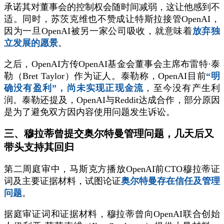
承诺其对董事会的控制权会随时间减弱，这让他感到不
适。同时，苏茨克维也不赞成让特斯拉接管OpenAI，
因为一旦OpenAI被另一家公司吸收，就意味着
放弃独
立发展的愿景
。
之后，OpenAI方传OpenAI基金会董事会主席布雷特·泰
勒（Bret Taylor）作为证人。泰勒称，OpenAI目前
“明
确没有盈利”，尚未实现正现金流
，至今没有产生利
润。泰勒还提及，OpenAI与Reddit达成合作，部分原因
是为了避免双方因内容使用问题发生诉讼。
三、穆拉蒂曾提交奥尔特曼管理问题，几天后又
带头支持其回归
第二周庭审中，马斯克方播放OpenAI前CTO穆拉蒂证
词及主要证据材料，试图论证
奥尔特曼存在信任及管理
问题
。
据庭审证词和证据材料，穆拉蒂曾向OpenAI联合创始