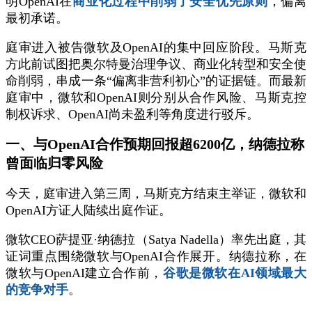
明OpenAI在
商业化过程中削弱了安全优先原则
，偏离
最初承诺。
庭审进入被告微软及OpenAI的集中回应阶段。马斯克
方此前试图把奥尔特曼治理争议、商业化转型和安全使
命削弱，串成一条“偏离非营利初心”的证据链。而最新
庭审中，微软和OpenAI则分别从合作风险、马斯克控
制权诉求、OpenAI尚未盈利等角度进行驳斥。
一、与OpenAI合作预期回报超6200亿，纳德拉称
曾面临归零风险
今天，庭审进入第三周，马斯克方结束主举证，微软和
OpenAI方证人陆续出庭作证。
微软CEO萨提亚·纳德拉（Satya Nadella）率先出庭，其
证词重点围绕微软与OpenAI合作展开。纳德拉称，在
微软与OpenAI建立合作前，
谷歌是微软在AI领域最大
的竞争对手
。