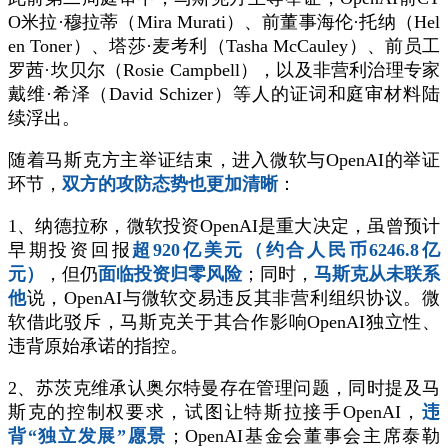
O米拉·穆拉蒂（Mira Murati）、前董事海伦·托纳（Hel
en Toner）、塔莎·麦考利（Tasha McCauley）、前员工
罗茜·坎贝尔（Rosie Campbell），以及非营利治理专家
戴维·希泽（David Schizer）等人的证词和庭审材料陆
续浮出。
随着马斯克方主举证结束，进入微软与OpenAI的举证
环节，
双方的攻防态势也更加清晰
：
1、纳德拉称，微软投资OpenAI是重大决定，虽曾预计
早期投资回报
超920亿美元（约合人民币6246.8亿
元）
，但仍
面临投资归零风险
；同时，
马斯克从未联系
他
说，OpenAI与微软交易违反其非营利组织协议。微
软借此驳斥，马斯克关于其合作影响OpenAI独立性、
违背原始承诺的指控。
2、苏茨克维承认奥尔特曼存在管理问题，同时提及马
斯克的控制权要求，试图让特斯拉接手OpenAI，
违
背“独立发展”愿景
；OpenAI基金会董事会主席泰勒