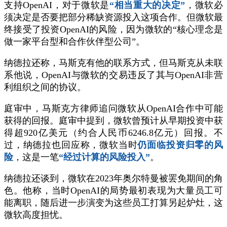
支持OpenAI，对于微软是
“相当重大的决定”
，微软必
须决定是否要把部分稀缺资源投入这项合作。但微软最
终接受了投资OpenAI的风险，因为微软的“核心理念是
做一家平台型和合作伙伴型公司”。
纳德拉还称，马斯克有他的联系方式，但马斯克从未联
系他说，OpenAI与微软的交易违反了其与OpenAI非营
利组织之间的协议。
庭审中，马斯克方律师追问微软从OpenAI合作中可能
获得的回报。庭审中提到，微软曾预计从早期投资中获
得超920亿美元（约合人民币6246.8亿元）回报。不
过，纳德拉也回应称，微软当时
仍面临投资归零的风
险
，这是一笔
“经过计算的风险投入”
。
纳德拉还谈到，微软在2023年奥尔特曼被罢免期间的角
色。他称，当时OpenAI的局势最初表现为大量员工可
能离职，随后进一步演变为这些员工打算另起炉灶，这
微软高度担忧。