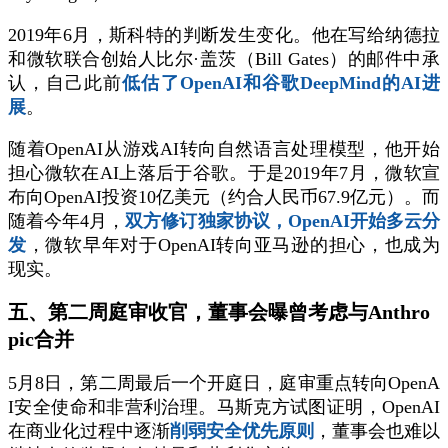
2019年6月，斯科特的判断发生变化。他在写给纳德拉
和微软联合创始人比尔·盖茨（Bill Gates）的邮件中承
认，自己此前
低估了OpenAI和谷歌DeepMind的AI进
展
。
随着OpenAI从游戏AI转向自然语言处理模型，他开始
担心微软在AI上落后于谷歌。于是2019年7月，微软宣
布向OpenAI投资10亿美元（约合人民币67.9亿元）。而
随着今年4月，
双方修订独家协议，OpenAI开始多云分
发
，微软早年对于OpenAI转向亚马逊的担心，也成为
现实。
五、第二周庭审收官，董事会曝曾考虑与Anthro
pic合并
5月8日，第二周最后一个开庭日，庭审重点转向OpenA
I安全使命和非营利治理。马斯克方试图证明，OpenAI
在商业化过程中逐渐
削弱安全优先原则
，董事会也难以