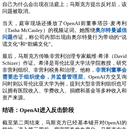
自己为什么会出现在法庭上；马斯克方提出反对后，该
问题被取消。
当天，庭审现场还播放了OpenAI前董事塔莎·麦考利
（Tasha McCauley）的视频证词。她围绕
奥尔特曼诚信
问题
作证，称公司内部出现由奥尔特曼行为带动的“说
谎文化”和“欺瞒文化”。
最后，马斯克方传唤非营利治理专家戴维·希泽（David
Schizer）作证。希泽是哥伦比亚大学法学院教授，研究
非营利组织、非营利税务和治理。他称，
非营利董事会
需要忠于组织使命，并监督管理层
。OpenAI方交叉询
问时则以哥伦比亚大学为例，提到大型非营利组织也可
以拥有医院收入、学费收入、捐赠和基金等多种收入和
资产来源。
结语：OpenAI进入反击阶段
截至第二周结束，马斯克方已经基本铺开对OpenAI的