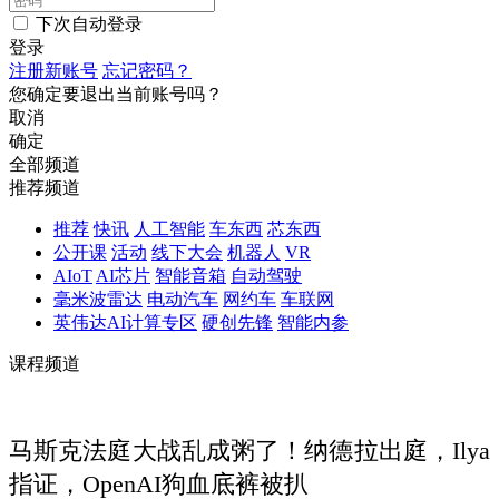
下次自动登录
登录
注册新账号
忘记密码？
您确定要退出当前账号吗？
取消
确定
全部频道
推荐频道
推荐
快讯
人工智能
车东西
芯东西
公开课
活动
线下大会
机器人
VR
AIoT
AI芯片
智能音箱
自动驾驶
毫米波雷达
电动汽车
网约车
车联网
英伟达AI计算专区
硬创先锋
智能内参
课程频道
马斯克法庭大战乱成粥了！纳德拉出庭，Ilya
指证，OpenAI狗血底裤被扒