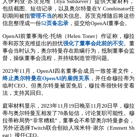
人伊利亚·苏茨克维（Ilya Sutskever）提供大量材料，
包括截图、短信记录，以及奥尔特曼在Y Combinator任
职期间被指
管理不当
的相关信息。苏茨克维随后将这些
信息整理成一份
52页备忘录
，提交给OpenAI董事会。
OpenAI前董事海伦·托纳（Helen Toner）作证称，穆拉
蒂和苏茨克维提出的担忧
强化了董事会此前的不安
。董
事会当时认为，奥尔特曼存在欺瞒行为，抵制董事会监
督，操纵董事会流程，并持续制造管理问题。
2023年11月，OpenAI四名董事会成员一致签署文件，
终止奥尔特曼在OpenAI的雇佣关系
，并任命穆拉蒂为
临时CEO。但奥尔特曼被罢免后，穆拉蒂很快转变看
法，支持其回归。
庭审材料显示，2023年11月19日晚至11月20日早，穆拉
蒂与奥尔特曼互相发了78条短信，讨论复职可能性。穆
拉蒂称局势“非常糟糕”，董事会不希望奥尔特曼参会，
另外还选择Twitch联合创始人埃米特·谢尔（Emmett Sh
ear）接任CEO。