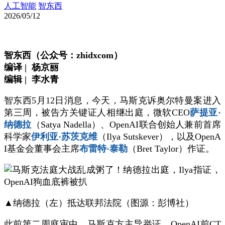
人工智能
智东西
2026/05/12
智东西（公众号：zhidxcom）
编译 | 杨京丽
编辑 | 李水青
智东西5月12日消息，今天，马斯克诉奥尔特曼案进入
第三周，被告方关键证人相继出庭，微软CE
O
萨提亚·
纳德拉
（Satya Nadella）、OpenAI联合创始人兼前首席
科学家
伊利亚·苏茨克维
（Ilya Sutskever），以及OpenA
I基金会董事会主席
布雷特·泰勒
（Bret Taylor）作证。
▲纳德拉（左）抵达联邦法院（图源：彭博社）
此前第二周庭审中，马斯克方主导举证，OpenAI前CT