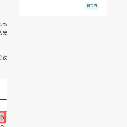
智东西
5%
历史
会议