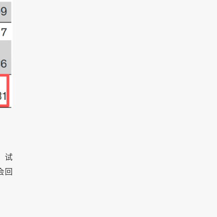
、试
会回