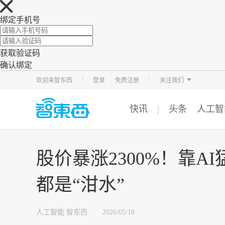
绑定手机号
获取验证码
确认绑定
智东西
车东西
芯东西
欢迎来智东西
登录
免费注册
关注我们
快讯
头条
人工智
股价暴涨2300%！靠
都是“泔水”
人工智能
智东西
2026/05/18