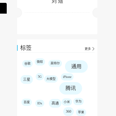
刘 煜
标签
更多
微软
英特尔
谷歌
通用
5G
iPhone
大模型
三星
腾讯
华为
小米
百度
高通
IDx
360
苹果