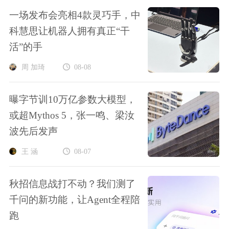
一场发布会亮相4款灵巧手，中
科慧思让机器人拥有真正“干
活”的手
周 加琦
08-08
曝字节训10万亿参数大模型，
或超Mythos 5，张一鸣、梁汝
波先后发声
王 涵
08-07
秋招信息战打不动？我们测了
千问的新功能，让Agent全程陪
跑