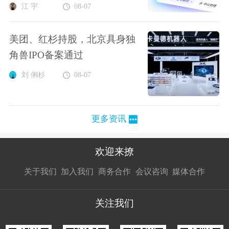
江 宇
08-07
美团、红杉持股，北京具身独
角兽IPO备案通过
刘 俐杉
08-07
更多资讯
欢迎来撩
扫码加我直
扫码加我直
扫码加我直
关于我们
加入我们
商务合作
会议咨询
媒体合作
接扔简历
接开聊
接开聊
关注我们