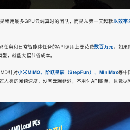
不会是租用最多GPU云端算时的团队，而是从第一天起就
以效率
编码任务和日常智能体任务的API调用上要花费
数百万元
，如果
模型，就能大幅节省成本。
AMD针对
小米MIMO、阶跃星辰（StepFun）
、
MiniMax
等中
超过人类的阅读速度，没有云端延迟，不用付API账单，且数据