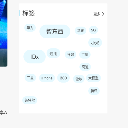
标签
更多
华为
智东西
5G
苹果
小米
通用
谷歌
百度
IDx
高通
360
三星
iPhone
大模型
微软
腾讯
英特尔
享A