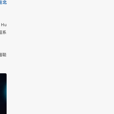
在北
Hu
程系
最聪