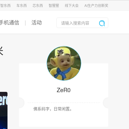
智东西
车东西
芯东西
智猩猩
线下大会
AI生产力创新奖
手机通信
活动
米
ZeR0
佛系码字，日常闲置。