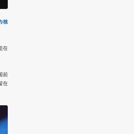
为核
能在
国前
留在