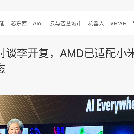
智猩猩
能
芯东西
AIoT
云与智慧城市
机器人
VR/AR
对谈李开复，AMD已适配小
态