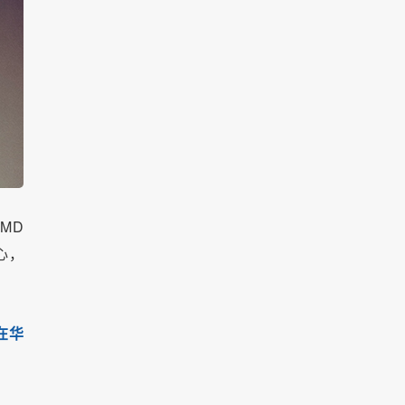
MD
心，
在华