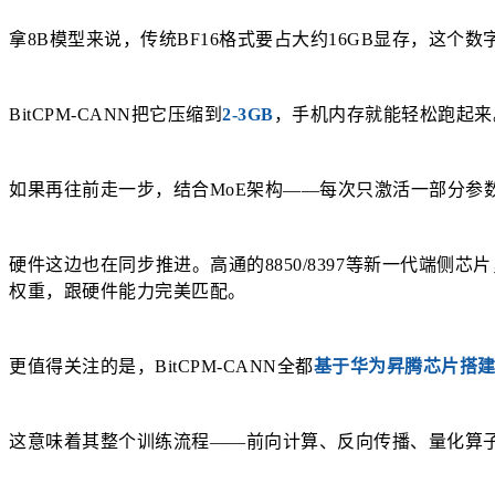
拿8B模型来说，传统BF16格式要占大约16GB显存，这
BitCPM-CANN把它压缩到
2-3GB
，手机内存就能轻松跑起来
如果再往前走一步，结合MoE架构——每次只激活一部分参
硬件这边也在同步推进。高通的8850/8397等新一代端侧芯
权重，跟硬件能力完美匹配。
更值得关注的是，BitCPM-CANN全都
基于华为昇腾芯片搭
这意味着其整个训练流程——前向计算、反向传播、量化算子