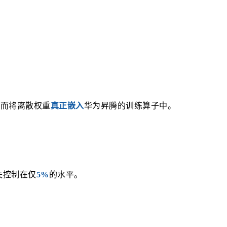
从而将离散权重
真正嵌入
华为昇腾的训练算子中。
失控制在仅
5%
的水平。