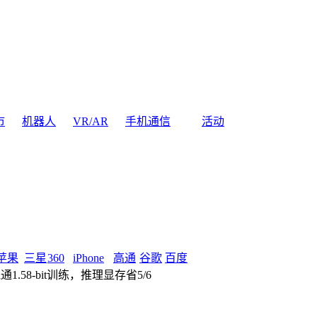
市
机器人
VR/AR
手机通信
活动
苹果
三星
360
iPhone
高通
谷歌
百度
.58-bit训练，推理显存省5/6