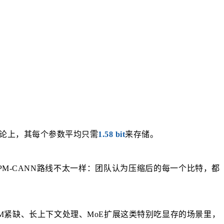
。理论上，其每个参数平均只需
1.58 bit
来存储。
PM-CANN路线不太一样：团队认为压缩后的每一个比特，都
M紧缺、长上下文处理、MoE扩展这类特别吃显存的场景里，