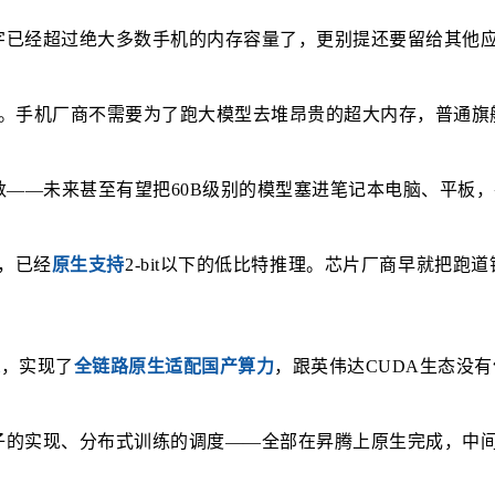
个数字已经超过绝大多数手机的内存容量了，更别提还要留给其他
。手机厂商不需要为了跑大模型去堆昂贵的超大内存，普通旗
数——未来甚至有望把60B级别的模型塞进笔记本电脑、平板
片，已经
原生支持
2-bit以下的低比特推理。芯片厂商早就把跑道铺好
建
，实现了
全链路原生适配国产算力
，跟英伟达CUDA生态没
的实现、分布式训练的调度——全部在昇腾上原生完成，中间