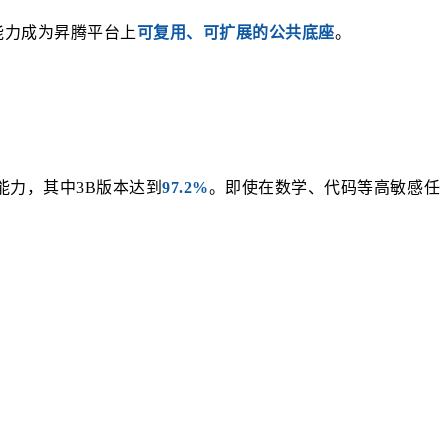
练能力成为昇腾平台上
可复用、可扩展的公共底座
。
能力，其中3B版本达到
97.2%
。即使在数学、代码等高敏感任