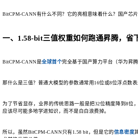
BitCPM-CANN有什么不同？它的亮相意味着什么？国产
一、1.58-bit三值权重如何跑通昇腾，省
BitCPM-CANN是
全球首个
完全基于国产算力平台（华为昇腾）训
那什么是三值？普通大模型的参数通常用16位或8位浮点数表示，
为了节省显存，业界的传统思路一般是把32位精度降到8位，
应该尽可能多地学进知识，而不是白白浪费掉。
所以，虽然BitCPM-CANN只有1.58 bit，但是它的
信息密度