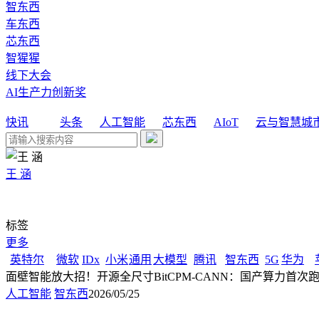
智东西
车东西
芯东西
智猩猩
线下大会
AI生产力创新奖
快讯
头条
人工智能
芯东西
AIoT
云与智慧城
王 涵
标签
更多
英特尔
微软
IDx
小米
通用
大模型
腾讯
智东西
5G
华为
面壁智能放大招！开源全尺寸BitCPM-CANN：国产算力首次跑通1
人工智能
智东西
2026/05/25