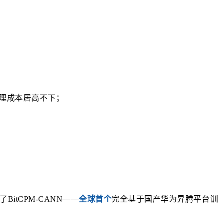
推理成本居高不下；
itCPM-CANN——
全球首个
完全基于国产华为昇腾平台训