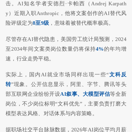
击。AI知名学者安德烈·卡帕西（Andrej Karpath
y）近期入职Anthropic，他将文案创作的AI替代风
险评级定为
8至9级
，意味着被替代概率极高。
尽管存在AI替代隐患，美国劳工统计局预测，2024
至2034年间文案类岗位数量仍将保持
4%
的年均增
速，行业走势平稳。
实际上，国内AI就业市场同样出现一些“
文科反
转
”现象。公开信息显示，阿里、字节、腾讯等头
部互联网企业纷纷开设
AI叙事、大模型评估
等全新
岗位，不少岗位标明“文科优先”，主要负责打磨大
模型表达风格、对话体系与内容策略。
据职场社交平台脉脉数据，2026年AI岗位平均月薪