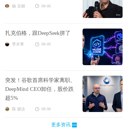
杨 京丽
08-06
扎克伯格，跟DeepSeek拼了
李水青
08-06
突发！谷歌首席科学家离职、
DeepMind CEO卸任，股价跌
超5%
陈 骏达
08-06
更多资讯