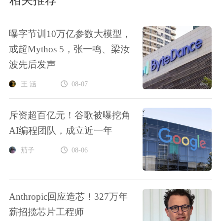
相关推荐
曝字节训10万亿参数大模型，
或超Mythos 5，张一鸣、梁汝
波先后发声
王 涵
08-07
斥资超百亿元！谷歌被曝挖角
AI编程团队，成立近一年
茄子
08-06
Anthropic回应造芯！327万年
薪招揽芯片工程师