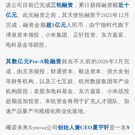
该公司目前已完成
三轮融资
，累计获得融资额
近十
亿元
。此次融资之前，其天使轮融资于2025年12月
完成，融资金额
超1亿元
人民币，由宁德时代旗下
溥泉资本领投，小米集团、正轩投资、东方嘉富、
电科基金等跟投。
其数亿元Pre-A轮融资
就在不久前的2026年3月完
成，由京东领投，财通资本、毅达资本、浙大友创
等财务机构，以及三七互娱、杭州数据集团等产业
机构跟投；老股东电科基金、东方嘉富、小米战投
超额追加投资。本轮资金将用于扩充人才团队、加
速产品量产与规模化商业化落地。
曦诺未来Xynova公司
创始人兼CEO夏宇轩
是一名
9