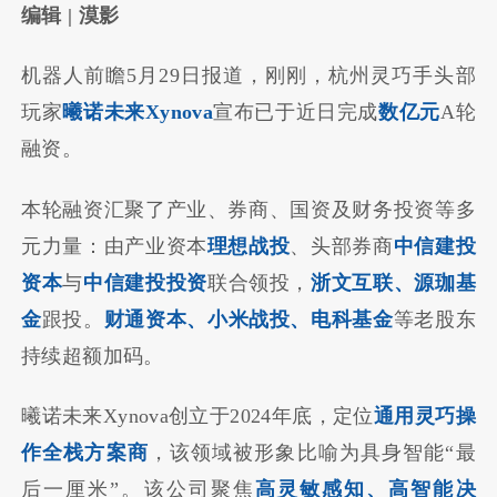
编辑 | 漠影
机器人前瞻5月29日报道，刚刚，杭州灵巧手头部
玩家
曦诺未来Xynova
宣布已于近日完成
数亿元
A轮
融资。
本轮融资汇聚了产业、券商、国资及财务投资等多
元力量：由产业资本
理想战投
、头部券商
中信建投
资本
与
中信建投投资
联合领投，
浙文互联、源珈基
金
跟投。
财通资本、小米战投、电科基金
等老股东
持续超额加码。
曦诺未来Xynova创立于2024年底，定位
通用灵巧操
作全栈方案商
，该领域被形象比喻为具身智能“最
后一厘米”。该公司聚焦
高灵敏感知、高智能决