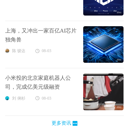
上海，又冲出一家百亿AI芯片
独角兽
陈 骏达
08-03
小米投的北京家庭机器人公
司，完成亿美元级融资
刘 俐杉
08-03
更多资讯