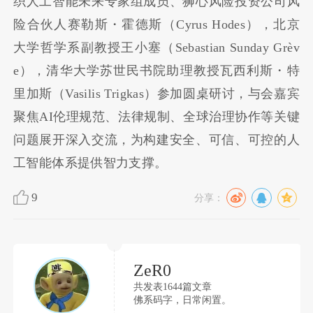
织人工智能未来专家组成员、狮心风险投资公司风
险合伙人赛勒斯・霍德斯（Cyrus Hodes），北京
大学哲学系副教授王小塞（Sebastian Sunday Grèv
e），清华大学苏世民书院助理教授瓦西利斯・特
里加斯（Vasilis Trigkas）参加圆桌研讨，与会嘉宾
聚焦AI伦理规范、法律规制、全球治理协作等关键
问题展开深入交流，为构建安全、可信、可控的人
工智能体系提供智力支撑。
9
分享：
ZeR0
共发表1644篇文章
佛系码字，日常闲置。