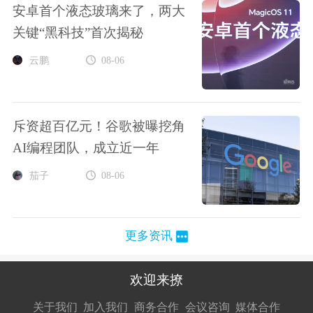
安卓首个液态玻璃来了，两大
关键“黑科技”首次揭秘
云鹏
08-06
斥资超百亿元！谷歌被曝挖角
AI编程团队，成立近一年
茄子
08-06
更多资讯
欢迎来撩
扫码加我直
扫码加我直
扫码加我直
关于我们
加入我们
商务合作
会议咨询
媒体合作
接扔简历
接开聊
接开聊