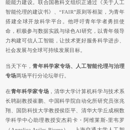
能能力建设。联合国教科文组织正通过《关于人工
智能伦理的建议书》、“FAIR”原则等框架，为青年
搭建全球开放科学平台。他呼吁青年学者勇担使
命，积极参与数据实践与绿色AI研究，以青年领导
力构建可信人工智能，让技术更好服务科学进步、
社会发展与全球可持续发展目标。
当天下午，
青年科学家专场、人工智能伦理与治理
专场
两场平行分论坛举行。
在
青年科学家专场
，清华大学计算机科学与技术系
长聘副教授崔鹏、中国科学院自动化所研究员张兆
翔、国防科技大学教授侯臣平、清华大学丘成桐数
学科学中心助理教授安杰莉卡・阿维莱斯-里韦罗
（Angelica Aviles-Rivero）、上海交通大学人工智