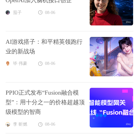
OpenAI加入脑机接口创企
茄子
08-06
AI游戏搭子：和平精英领跑行
业的新战场
毕 伟豪
08-06
PPIO正式发布“Fusion融合模
型”：用十分之一的价格超越顶
级模型的智商
李 昕燃
08-06