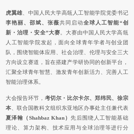
虎翼雄
、中国人民大学高瓴人工智能学院党委书记
李艳丽、邵斌、张薇
共同启动
全球人工智能“创
新・治理・安全”大赛
。大赛由中国人民大学高瓴
人工智能学院发起，面向全球青年学者与创业团
队，围绕智能体应用、社会治理、伦理与安全三大
方向设立赛道，旨在搭建产学研协同的创新平台，
汇聚全球青年智慧、激发青年创新活力、完善人工
智能治理体系。
大会报告环节，
考切尔・比尔卡尔、郑纬民、徐宗
本
、联合国教科文组织东亚地区办事处主任兼代表
夏泽翰（Shahbaz Khan）
先后围绕人工智能基础
理论、算力架构、技术应用与全球治理等进行分