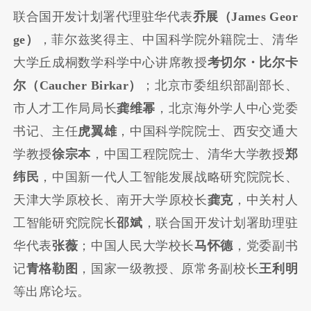
联合国开发计划署代理驻华代表
乔展（James Geor
ge）
，菲尔兹奖得主、中国科学院外籍院士、清华
大学丘成桐数学科学中心讲席教授
考切尔・比尔卡
尔（Caucher Birkar）
；北京市委组织部副部长、
市人才工作局局长
龚维幂
，北京海外学人中心党委
书记、主任
虎翼雄
，中国科学院院士、西安交通大
学教授
徐宗本
，中国工程院院士、清华大学教授
郑
纬民
，中国新一代人工智能发展战略研究院院长、
天津大学原校长、南开大学原校长
龚克
，中关村人
工智能研究院院长
邵斌
，联合国开发计划署助理驻
华代表
张薇
；中国人民大学校长
马怀德
，党委副书
记
青格勒图
，国家一级教授、原常务副校长
王利明
等出席论坛。