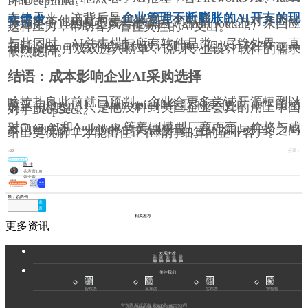
I和DeepInfra。
在他看来，这背后是
企业管理不断膨胀的AI开支的现
实需求
。他由此向美国模型厂商喊话，认为对方应当
通过更便宜的模型或智能路由（smart routing）来回应
这种压力，帮助客户管住失控的AI支出。
与此同时，AI并未横扫所有软件品类。尽管外界一直
在讨论Claude会不会取代设计工具，但设计软件Figma
和Paper本月双双进入榜单，说明专业设计软件的需求
依然稳固。
结语：成本影响企业AI采购选择
哈拉扎良此前就已预判，企业会更多尝试开源模型以
及来自OpenAI、Anthropic和谷歌的更便宜（性能稍
弱）的模型，只是他没料到美国企业会真的用上中国
对手DeepSeek。
对OpenAI和Anthropic等美国模型厂商而言，价格与成
本已经成为企业选择的关键变量，在性能与开支之间
给出更优解，才能留住正在精打细算的企业客户。
分享：
22
DeepSeek
陈 佳
共发表100
篇文章
来，说两句
发
表
相关推荐
更多资讯
欢迎来撩
关于我们
加入我们
商务合作
会议咨询
媒体合作
扫码加我直接开聊
扫码加我直接开聊
扫码加我直接扔简历
关注我们
智东西
车东西
芯东西
智猩猩
智东西 版权所有 京ICP备16059766号
Copyright ©2014-2026
zhidx.com. All Rights Reserved