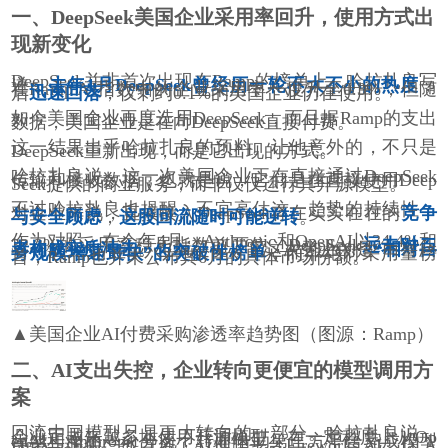
一、DeepSeek美国企业采用率回升，使用方式出
现新变化
DeepSeek并非首次出现在Ramp的榜单上。哈拉扎良写
道，
去年1月DeepSeek曾经历一轮不大不小的热度
，
在Ramp AI指数中的企业采用率一度升至0.3%，但随
后
迅速回落
，仅剩约0.1%的美国企业仍在使用。
如今美国企业再度选用DeepSeek，而且据Ramp的支出
数据，美国企业是在向DeepSeek直接付费。
这一结果出乎哈拉扎良的预料。让他意外的，不只是
DeepSeek重新出现，而是它出现的方式。
哈拉扎良说，这一次美国企业正在直接通过DeepSeek
传输和接收数据，也就是说，它们是在直接使用Deep
Seek提供的商业服务，而非仅仅运行其开源模型。
不过哈拉扎良也提醒，不宜高估这一趋势的持续性，
对企业来说，直接接入DeepSeek存在实实在在的
竞争
与安全顾虑
，
这股回流随时可能逆转
。
作为对照，在今年4月，Anthropic和OpenAI以34.4%和
32.3%的采用率稳居指数前两位，DeepSeek
远未对二
者构成实质冲击
。也就是说，它这次登上的是
“相对自
身规模增速最快”的突破性榜单
，而非绝对采用量榜
首，Ramp也并未公布其6月的具体市场份额。
▲美国企业AI付费采购渗透率趋势图（图源：Ramp）
二、AI支出失控，企业转向更便宜的模型调用方
案
回流中国模型只是更大转向的一部分。哈拉扎良说，
企业正越来越多地使用开源模型，在一定程度上从Op
enAI和Anthropic分流，转而借助第三方平台完成模型
部署与调用，他点名了AI推理平台Fireworks AI、fal A