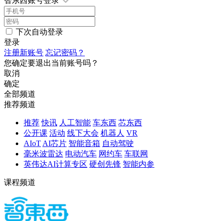
智东西账号登录
下次自动登录
登录
注册新账号
忘记密码？
您确定要退出当前账号吗？
取消
确定
全部频道
推荐频道
推荐
快讯
人工智能
车东西
芯东西
公开课
活动
线下大会
机器人
VR
AIoT
AI芯片
智能音箱
自动驾驶
毫米波雷达
电动汽车
网约车
车联网
英伟达AI计算专区
硬创先锋
智能内参
课程频道