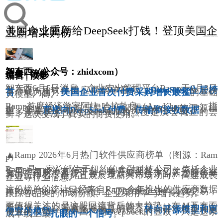
美国企业重新给DeepSeek打钱！登顶美国企
业新增采购榜
2026/06/05
人工智能
智东西
智东西（公众号：zhidxcom）
作者 | 陈佳
编辑 | 漠影
智东西6月5日消息，企业支出管理平台Ramp于6月3日
发布的6月软件供应商榜单显示，
DeepSeek位居榜
首
，成为当月
美国企业首次付费采购增长最猛
的基础
大模型厂商。
Ramp首席经济学家阿拉·哈拉扎良（Ara Kharazian）指
出，企业这次并非只是自行部署DeepSeek的开源模
型，而是
直接向DeepSeek付费、传输和接收数据
。一
年多前美国企业对DeepSeek的热度是浅尝辄止的尝
鲜，这次变成了真实的付费使用。
▲Ramp 2026年6月热门软件供应商榜单（图源：Ram
p）
Ramp是一家总部位于纽约的金融科技公司，依托企业
信用卡与账单支付平台，每月处理数十亿美元的企业
支出，同时按月统计客户首次采购合作的新增服务商
并进行排名，借此直观展现新兴市场动向、高速成长
企业等行业信息。
这份榜单的统计口径来自Ramp今年推出的供应商数据
库Ramp Rate，依托平台上5万多家企业的真实交易，
跟踪各品类的市场份额、企业采用率与增长趋势。
更值得关注的是这股回流背后的大趋势。在AI开支不
断膨胀、企业普遍收紧预算的背景下，越来越多美国
公司正从OpenAI和Anthropic分流，
转向开源模型和更
便宜的模型
，而中国厂商DeepSeek的登顶，只是这条
成本线上最
扎眼的一个信号
。