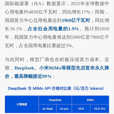
国际能源署（IEA）数据显示，2025年全球数据中
心用电量约4850亿千瓦时，同比增长17%；同期，
我国算力中心总用电量达到
1960亿千瓦时
，同比增
长18.1%，
占全社会用电量的1.9%
。预计到2030
年，我国算力中心用电量将达到5000亿至7000亿千
瓦时，占全国用电量比重超过5%。
与此同时，模型厂商也在积极压缩算力成本。近
期，
DeepSeek、小米MiMo等模型先后宣布永久降
价，最高降幅接近99%
；