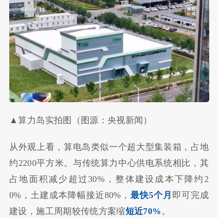
▲算力岛实拍图（图源：央视新闻）
从外观上看，算电岛类似一个超大型集装箱，占地
约2200平方米。与传统算力中心供电系统相比，其
占地面积减少超过30%，整体建设成本下降约2
0%，土建成本降幅接近80%，
最快5个月
即可完成
建设，施工周期较传统方案缩
短近70%
。