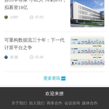
拟募资18亿
ZeR0
07-03
可重构数据流三十年：下一代
计算平台之争
程 茜
05-06
更多资讯
欢迎来撩
扫码加我直
扫码加我直
扫码加我直
关于我们
加入我们
商务合作
会议咨询
媒体合作
接扔简历
接开聊
接开聊