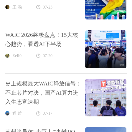
王 涵
07-23
WAIC 2026终极盘点！15大核
心趋势，看透AI下半场
ZeR0
07-20
史上规模最大WAIC释放信号：
不止芯片对决，国产AI算力进
入生态竞速期
程 茜
07-17
苏州半导体“小巨人”冲刺IPO，