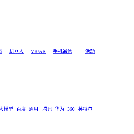
市
机器人
VR/AR
手机通信
活动
大模型
百度
通用
腾讯
华为
360
英特尔
户