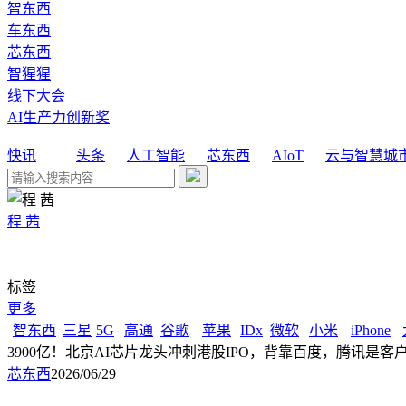
智东西
车东西
芯东西
智猩猩
线下大会
AI生产力创新奖
快讯
头条
人工智能
芯东西
AIoT
云与智慧城
程 茜
标签
更多
智东西
三星
5G
高通
谷歌
苹果
IDx
微软
小米
iPhone
3900亿！北京AI芯片龙头冲刺港股IPO，背靠百度，腾讯是客
芯东西
2026/06/29