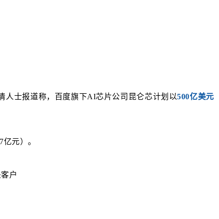
n援引知情人士报道称，百度旗下AI芯片公司昆仑芯计划以
500亿美元
87亿元）。