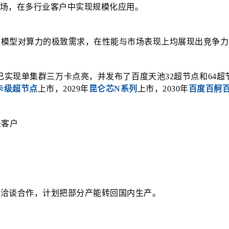
向市场，在多行业客户中实现规模化应用。
大模型对算力的极致需求，在性能与市场表现上均展现出竞争力
已实现单集群三万卡点亮，并发布了百度天池32超节点和64超节点
卡级超节点
上市，2029年
昆仑芯N系列
上市，2030年
百度百舸
中芯国际洽谈合作，计划把部分产能转回国内生产。