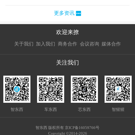
更多资讯
欢迎来撩
扫码加我直
扫码加我直
扫码加我直
关于我们
加入我们
商务合作
会议咨询
媒体合作
接扔简历
接开聊
接开聊
关注我们
智东西
车东西
芯东西
智猩猩
智东西 版权所有 京ICP备16059766号
Copyright ©2014-2026