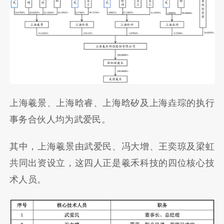
上海羲景、上海晗睿、上海晗矽及上海垚琮的执行
事务合伙人均为武爱民。
其中，上海羲景由武爱民、冯大增、王奕琼及梁虹
共同出资设立，这四人正是羲禾科技的四位核心技
术人员。