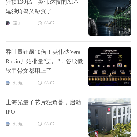
狂揽130亿！英伟达投的AI基
建独角兽又融资了
茄子
08-07
吞吐量狂飙10倍！英伟达Vera
Rubin开始批量“进厂”，谷歌微
软甲骨文都用上了
刘 煜
08-07
上海光量子芯片独角兽，启动
IPO
刘 煜
08-07