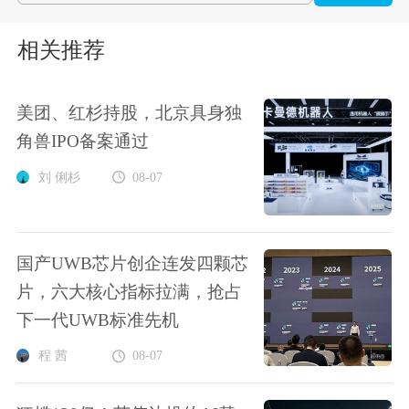
相关推荐
美团、红杉持股，北京具身独
角兽IPO备案通过
刘 俐杉
08-07
国产UWB芯片创企连发四颗芯
片，六大核心指标拉满，抢占
下一代UWB标准先机
程 茜
08-07