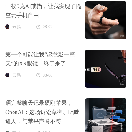
一枚5克AI戒指，让我实现了隔
空玩手机自由
云鹏
08-07
第一个可能让我“愿意戴一整
天”的XR眼镜，终于来了
云鹏
08-06
晒完整聊天记录硬刚苹果，
OpenAI：这场诉讼草率、咄咄
逼人，与苹果声誉不符