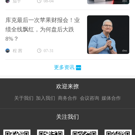
茄子
08-04
库克最后一次苹果财报会！业
绩全线飘红，为何盘后大跌
8%？
程 茜
07-31
更多资讯
欢迎来撩
扫码加我直
扫码加我直
扫码加我直
关于我们
加入我们
商务合作
会议咨询
媒体合作
接扔简历
接开聊
接开聊
关注我们