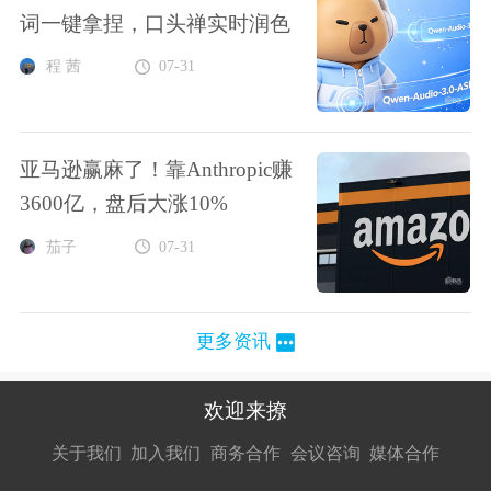
词一键拿捏，口头禅实时润色
程 茜
07-31
亚马逊赢麻了！靠Anthropic赚
3600亿，盘后大涨10%
茄子
07-31
更多资讯
欢迎来撩
扫码加我直
扫码加我直
扫码加我直
关于我们
加入我们
商务合作
会议咨询
媒体合作
接扔简历
接开聊
接开聊