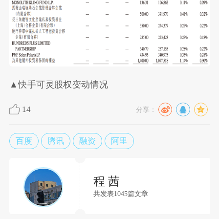
▲快手可灵股权变动情况
14
分享：
百度
腾讯
融资
阿里
程 茜
共发表1045篇文章