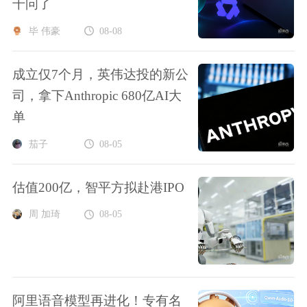
千问了
毕 伟豪
08-08
成立仅7个月，英伟达投的新公
司，拿下Anthropic 680亿AI大
单
茄子
08-05
估值200亿，智平方拟赴港IPO
周 加琦
08-05
阿里语音模型再进化！专有名