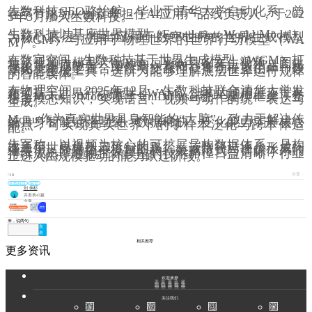
生数科技CEO
骆怡航，毕业于清华大学自动化系，曾
在字节跳动火山引擎担任AI应用产品线负责人，于202
5年3月加入生数科技。
生数科技以基座世界模型（Foundation World Model）
为核⼼底层，推出应⽤于数字世界的世界⽣成模型
（WGM）与应⽤于物理世界的世界⾏动模型（WA
M）。
在数字空间，生数科技基于世界生成模型（WGM）打
造了视频大模型产品
Vidu
。Vidu具备文生视频、图生
视频等生成能力，支持高保真内容创作。该产品同步
强化了物理逻辑合理性与交互性，推动模型由单一数
字内容生成工具，进阶为能够理解底层世界运行规律
的智能载体。
在物理空间，2025年12月，生数科技联合清华大学发
布了基于世界行动模型（WAM）架构的通用基座世界
模型
Motus。Motus基于UniDiffuser统⼀建模框架，整
合多模态知识，实现语⾔、视频与动作的统⼀表达与
⽣成。
Motus作为真实世界具身智能的“大脑”，致力于解决传
统具身智能链路割裂、数据稀缺、泛化能力弱等核心
痛点，可实现真实世界下的零样本泛化与跨本体适
配。
朱军称，以视频为核心的可扩展异构数据体系，是构
建通用世界模型最可行的路径。该路径已逐步形成行
业共识。随着统一模型架构、数据范式与训练体系的
持续成熟，通用世界模型的技术路径日益清晰，行业
正进入由规模驱动的能力跃迁阶段。
分享：
10
生数科技
融资
刘 俐杉
共发表43篇
文章
来，说两句
发
表
相关推荐
更多资讯
欢迎来撩
关于我们
加入我们
商务合作
会议咨询
媒体合作
扫码加我直接开聊
扫码加我直接开聊
扫码加我直接扔简历
关注我们