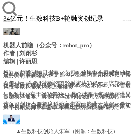
34亿元！生数科技B+轮融资创纪录
2026/07/06
机器人前瞻
机器人前瞻（公众号：robot_pro）
作者 | 刘俐杉
编辑 | 许丽思
机器人前瞻7月6日报道，今日，
通用世界模型
企业生
数科技已宣布完成新一轮5亿美金（约合人民币34亿
元）的B+轮融资。这是迄今为止国内通用世界模型领
域最大的单笔融资。
今年4月，生数科技宣布B轮融资达20亿元。该轮融资
由阿⾥云领投，九安创投、中⽹投、好未来、光合创
投等投资⼈战略投资，星连资本、达泰资本、BV百度
风投等原有股东持续追加投资。
生数科技成立于2023年3月，是全球首个实现数字世界
与物理世界统一的通用世界模型公司，致力于构建具
备建模、推理、预测和行动能力的通用智能框架。
该公司创始人兼首席科学家朱军，毕业于清华大学计
算机系，担任清华人工智能研究院副院长、清华智能
技术与系统国家重点实验室主任、智源首席科学家。
朱军长期致力于机器学习和人工智能领域的研究。
▲
生数科技
创始人朱军（图源：
生数科技
）