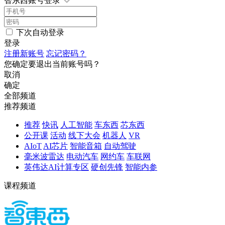
智东西账号登录
下次自动登录
登录
注册新账号
忘记密码？
您确定要退出当前账号吗？
取消
确定
全部频道
推荐频道
推荐
快讯
人工智能
车东西
芯东西
公开课
活动
线下大会
机器人
VR
AIoT
AI芯片
智能音箱
自动驾驶
毫米波雷达
电动汽车
网约车
车联网
英伟达AI计算专区
硬创先锋
智能内参
课程频道