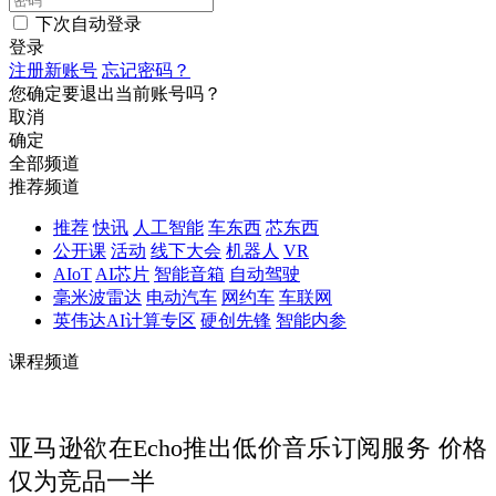
下次自动登录
登录
注册新账号
忘记密码？
您确定要退出当前账号吗？
取消
确定
全部频道
推荐频道
推荐
快讯
人工智能
车东西
芯东西
公开课
活动
线下大会
机器人
VR
AIoT
AI芯片
智能音箱
自动驾驶
毫米波雷达
电动汽车
网约车
车联网
英伟达AI计算专区
硬创先锋
智能内参
课程频道
亚马逊欲在Echo推出低价音乐订阅服务 价格
仅为竞品一半