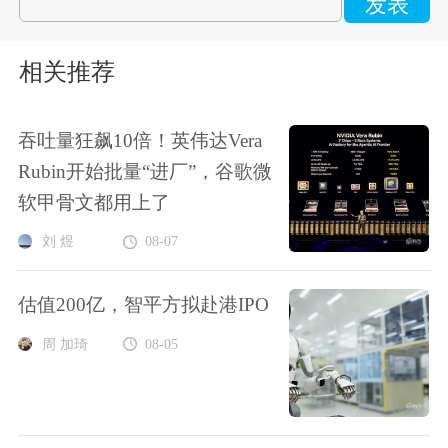
发表
相关推荐
吞吐量狂飙10倍！英伟达Vera
Rubin开始批量“进厂”，谷歌微
软甲骨文都用上了
刘 煜
08-07
估值200亿，智平方拟赴港IPO
周 加琦
08-05