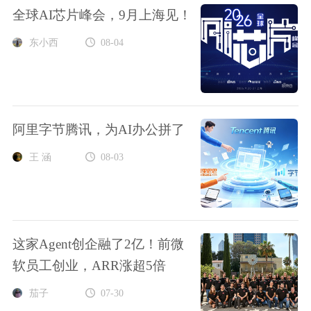
全球AI芯片峰会，9月上海见！
东小西
08-04
阿里字节腾讯，为AI办公拼了
王 涵
08-03
这家Agent创企融了2亿！前微
软员工创业，ARR涨超5倍
茄子
07-30