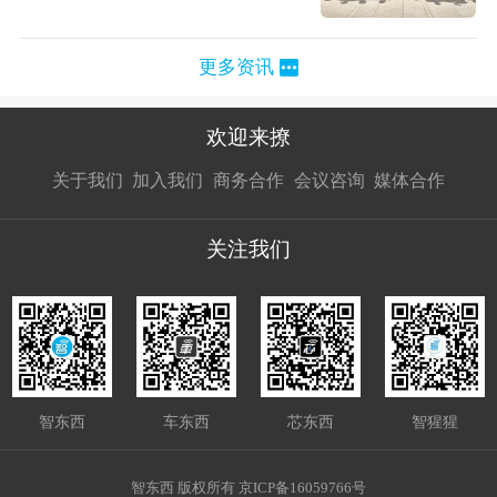
更多资讯
欢迎来撩
扫码加我直
扫码加我直
扫码加我直
关于我们
加入我们
商务合作
会议咨询
媒体合作
接扔简历
接开聊
接开聊
关注我们
智东西
车东西
芯东西
智猩猩
智东西 版权所有 京ICP备16059766号