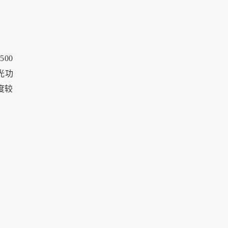
500
光功
度较