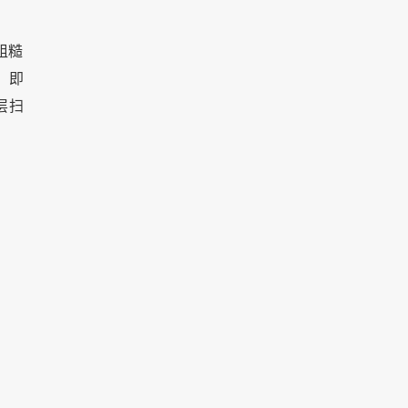
粗糙
，即
层扫