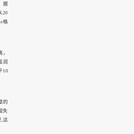
。据
20
e格
离，
面润
10
整的
程失
,这