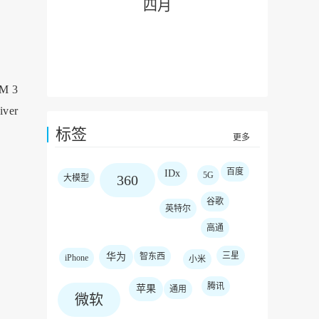
四月
M 3
er
标签
更多
百度
IDx
5G
360
大模型
谷歌
英特尔
高通
三星
华为
智东西
iPhone
小米
腾讯
苹果
通用
微软