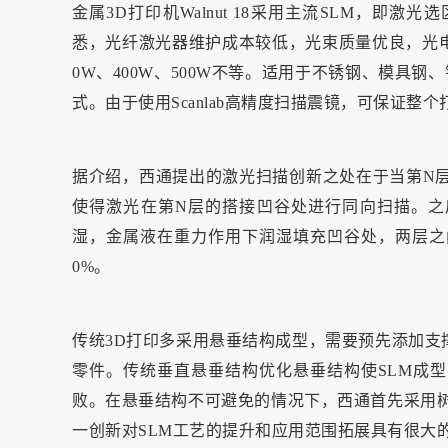
金属3D打印机Walnut 18采用主流SLM，
悉，光纤激光器维护成本较低，光束质量优良，光电
0W、400W、500W不等。适用于不锈钢、模具钢
式。由于使用Scanlab高精度扫描震镜，可保证整个打
据介绍，西通提出的激光扫描创新之处在于当第N层
使得激光在第N层的搭接凹谷处进行同向扫描。之
湿，金属液在重力作用下润湿填充凹谷处，两层之
0%。
传统3D打印多采用悬垂结构成型，需要预先添加支
零件。传统垂直悬垂结构优化悬垂结构使SLM成
败。在悬垂结构不可避免的情况下，西通首先采用树
一创新对SLM工艺的提升和应用范围拓展具有很大