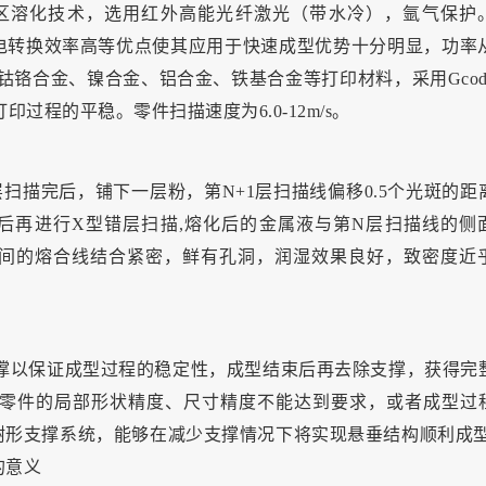
即激光选区溶化技术，选用红外高能光纤激光（带水冷），氩气保护
转换效率高等优点使其应用于快速成型优势十分明显，功率从
、钴铬合金、镍合金、铝合金、铁基合金等打印材料，采用Gcod
印过程的平稳。零件扫描速度为6.0-12m/s。
扫描完后，铺下一层粉，第N+1层扫描线偏移0.5个光斑的距
后再进行X型错层扫描,熔化后的金属液与第N层扫描线的侧
间的熔合线结合紧密，鲜有孔洞，润湿效果良好，致密度近乎
撑以保证成型过程的稳定性，成型结束后再去除支撑，获得完
型零件的局部形状精度、尺寸精度不能达到要求，或者成型过
形支撑系统，能够在减少支撑情况下将实现悬垂结构顺利成型
的意义