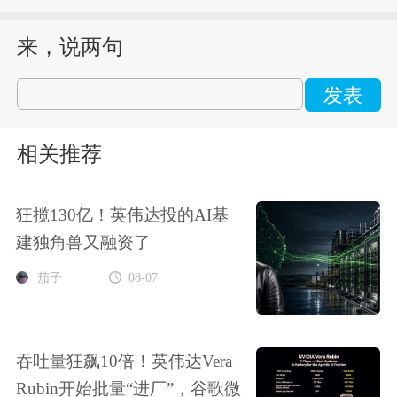
来，说两句
发表
相关推荐
狂揽130亿！英伟达投的AI基
建独角兽又融资了
茄子
08-07
吞吐量狂飙10倍！英伟达Vera
Rubin开始批量“进厂”，谷歌微