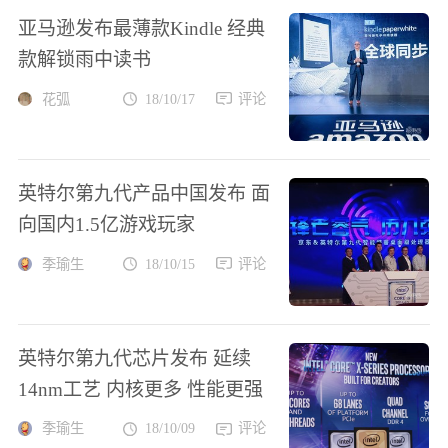
亚马逊发布最薄款Kindle 经典
款解锁雨中读书
花弧
18/10/17
评论
英特尔第九代产品中国发布 面
向国内1.5亿游戏玩家
季瑜生
18/10/15
评论
英特尔第九代芯片发布 延续
14nm工艺 内核更多 性能更强
季瑜生
18/10/09
评论