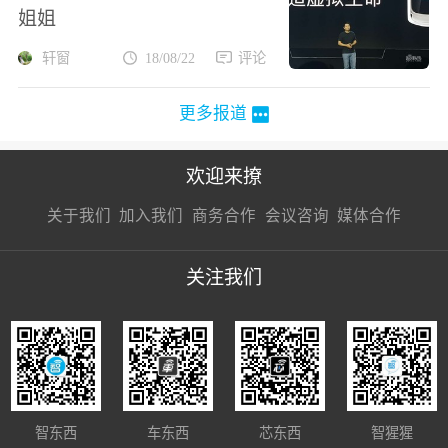
姐姐
轩窗
18/08/22
评论
更多报道
欢迎来撩
扫码加我直
扫码加我直
扫码加我直
关于我们
加入我们
商务合作
会议咨询
媒体合作
接扔简历
接开聊
接开聊
关注我们
智东西
车东西
芯东西
智猩猩