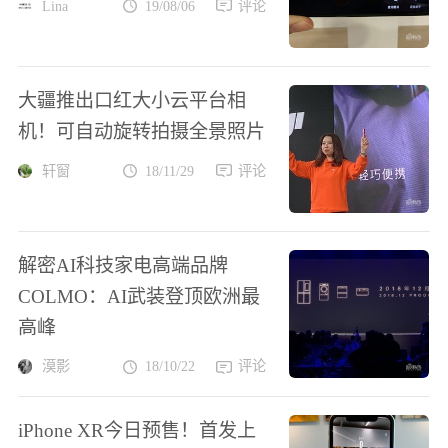
Lina
19/08/06
评论
大疆推出口红大小云平台相
机！可自动旋转拍摄全景照片
轩窗
18/11/29
评论
解密AI科技家电高端品牌
COLMO：AI武装登顶欧洲最
高峰
漠影
18/10/22
评论
iPhone XR今日预售！首发上