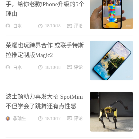
手，给你老款iPhone升级的5个
理由
白水
18/10/18
评论
荣耀也玩跨界合作 或联手特斯
拉推定制版Magic2
白水
18/10/18
评论
波士顿动力再发大招 SpotMini
不但学会了跳舞还有点性感
季瑜生
18/10/17
评论