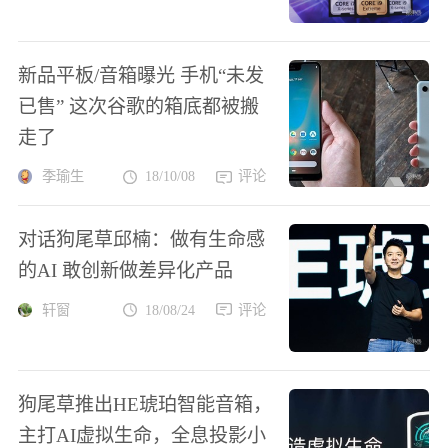
新品平板/音箱曝光 手机“未发
已售” 这次谷歌的箱底都被搬
走了
季瑜生
18/10/08
评论
对话狗尾草邱楠：做有生命感
的AI 敢创新做差异化产品
轩窗
18/08/24
评论
狗尾草推出HE琥珀智能音箱，
主打AI虚拟生命，全息投影小