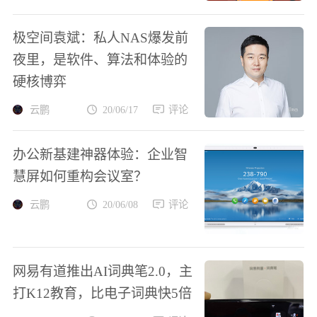
极空间袁斌：私人NAS爆发前
夜里，是软件、算法和体验的
硬核博弈
云鹏
20/06/17
评论
办公新基建神器体验：企业智
慧屏如何重构会议室？
云鹏
20/06/08
评论
网易有道推出AI词典笔2.0，主
打K12教育，比电子词典快5倍