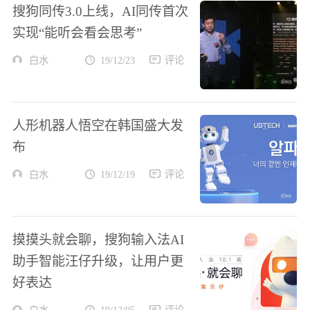
搜狗同传3.0上线，AI同传首次
实现“能听会看会思考”
白水
19/12/23
评论
人形机器人悟空在韩国盛大发
布
白水
19/12/19
评论
摸摸头就会聊，搜狗输入法AI
助手智能汪仔升级，让用户更
好表达
白水
19/12/05
评论