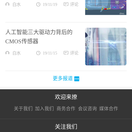
白水
19/11/19
评论
人工智能三大驱动力背后的
CMOS传感器
白水
19/11/15
评论
更多报道
欢迎来撩
扫码加我直
扫码加我直
扫码加我直
关于我们
加入我们
商务合作
会议咨询
媒体合作
接扔简历
接开聊
接开聊
关注我们