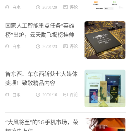
白水
20/01/29
评论
国家人工智能重点任务“英雄
榜”出炉，云天励飞揭榜挂帅
白水
20/01/23
评论
智东西、车东西斩获七大媒体
奖项！致敬精品内容
白水
20/01/16
评论
“大风将至”的5G手机市场，荣