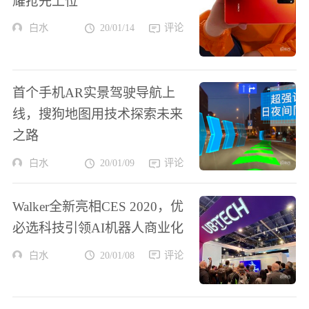
耀抢先上位
白水
20/01/14
评论
首个手机AR实景驾驶导航上
线，搜狗地图用技术探索未来
之路
白水
20/01/09
评论
Walker全新亮相CES 2020，优
必选科技引领AI机器人商业化
白水
20/01/08
评论