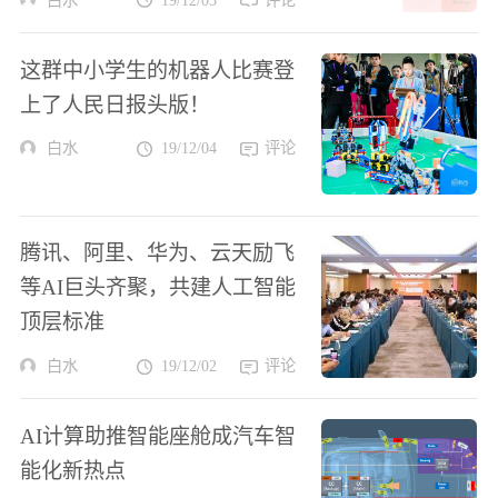
这群中小学生的机器人比赛登
上了人民日报头版！
白水
19/12/04
评论
腾讯、阿里、华为、云天励飞
等AI巨头齐聚，共建人工智能
顶层标准
白水
19/12/02
评论
AI计算助推智能座舱成汽车智
能化新热点