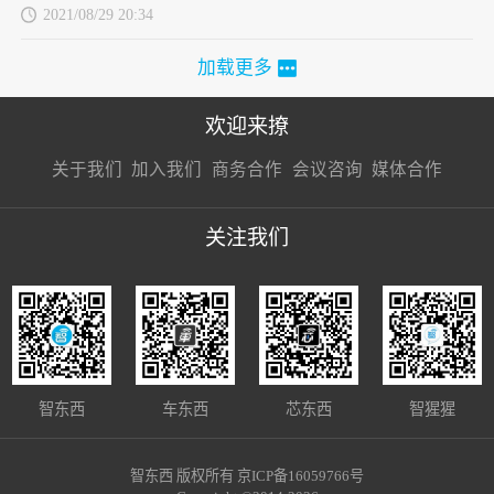
2021/08/29 20:34
加载更多
欢迎来撩
扫码加我直
扫码加我直
扫码加我直
关于我们
加入我们
商务合作
会议咨询
媒体合作
接扔简历
接开聊
接开聊
关注我们
智东西
车东西
芯东西
智猩猩
智东西 版权所有 京ICP备16059766号