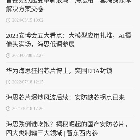
音视频掀起变革新浪潮！海思用一套鸿鹄媒体
解决方案交卷
2024/03/15 19:02
2023安博会五大看点：大模型应用扎堆，AI摄
像头满场，海思低调参展
2023/06/08 22:27
华为海思狂招芯片博士，突围EDA封锁
2022/07/18 12:15
海思芯片爆炒风波后续：安防缺芯拐点已来
2021/10/18 17:26
海思跌倒谁吃饱？揭秘崛起的国产安防芯片，
四大类制霸三大领域 | 智东西内参