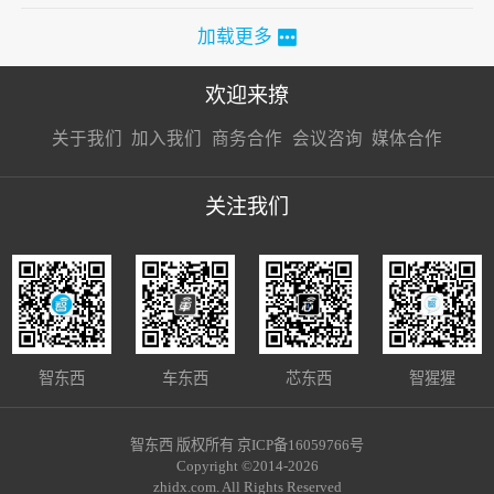
加载更多
欢迎来撩
扫码加我直
扫码加我直
扫码加我直
关于我们
加入我们
商务合作
会议咨询
媒体合作
接扔简历
接开聊
接开聊
关注我们
智东西
车东西
芯东西
智猩猩
智东西 版权所有 京ICP备16059766号
Copyright ©2014-2026
zhidx.com. All Rights Reserved