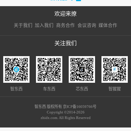
欢迎来撩
扫码加我直
扫码加我直
扫码加我直
关于我们
加入我们
商务合作
会议咨询
媒体合作
接扔简历
接开聊
接开聊
关注我们
智东西
车东西
芯东西
智猩猩
智东西 版权所有 京ICP备16059766号
Copyright ©2014-2026
zhidx.com. All Rights Reserved