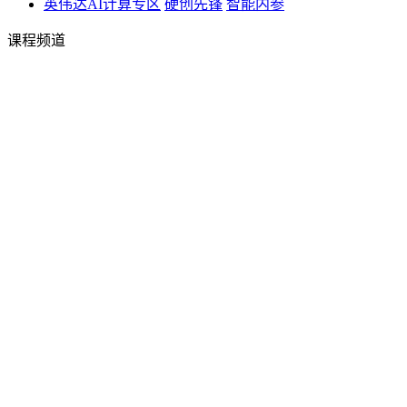
英伟达AI计算专区
硬创先锋
智能内参
课程频道