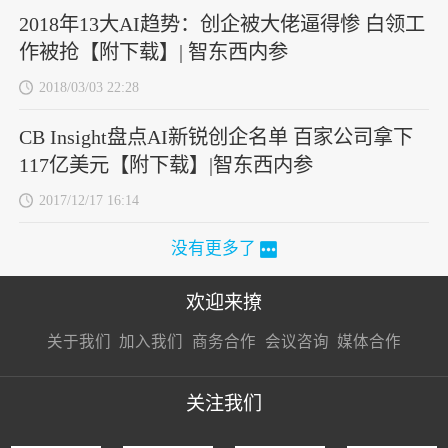
2018年13大AI趋势：创企被大佬逼得惨 白领工
作被抢【附下载】| 智东西内参
2018/03/03 22:28
CB Insight盘点AI新锐创企名单 百家公司拿下
117亿美元【附下载】|智东西内参
2017/12/17 16:14
没有更多了
欢迎来撩
扫码加我直
扫码加我直
扫码加我直
关于我们
加入我们
商务合作
会议咨询
媒体合作
接扔简历
接开聊
接开聊
关注我们