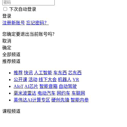
下次自动登录
登录
注册新账号
忘记密码？
您确定要退出当前账号吗？
取消
确定
全部频道
推荐频道
推荐
快讯
人工智能
车东西
芯东西
公开课
活动
线下大会
机器人
VR
AIoT
AI芯片
智能音箱
自动驾驶
毫米波雷达
电动汽车
网约车
车联网
英伟达AI计算专区
硬创先锋
智能内参
课程频道