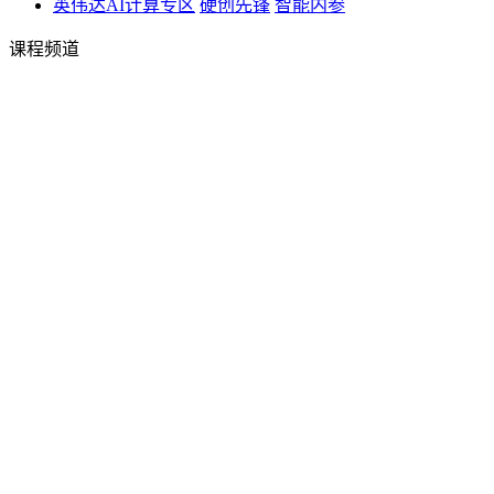
英伟达AI计算专区
硬创先锋
智能内参
课程频道